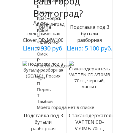
Ваш город
Екатеринбург
К
Волгоград?
Казань
Красноярск
Да
Нет
Калининград
Помпа
Подставка под 3
Крым
электрическая
бутыли
Ч
Clover DP-MW100
разборная
Челябинск
на батарейках
(СЕРАЯ), Россия
Цена: 930 руб.
Цена: 5 100 руб.
О
Омск
Р
Ростов-на-Дону
У
Уфа
П
Пермь
Т
Тамбов
Моего города нет в списке
Подставка под 3
Стаканодержатель
бутыли
VATTEN CD-
разборная
V70MB 70ст.,