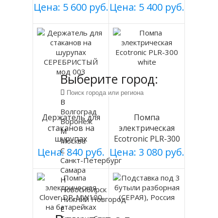
Цена: 5 600 руб.
Цена: 5 400 руб.
Выберите город:
В
Волгоград
Держатель для
Помпа
Воронеж
стаканов на
электрическая
М
шурупах
Ecotronic PLR-300
Москва
СЕРЕБРИСТЫЙ
white
Цена: 840 руб.
С
Цена: 3 080 руб.
мод 003
Санкт-Петербург
Самара
Н
Новосибирск
Нижний Новгород
Е