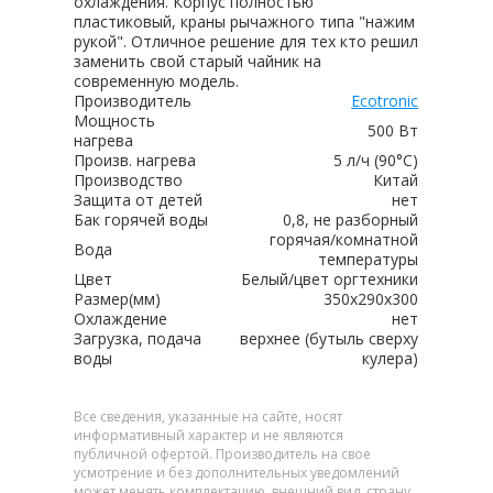
охлаждения. Корпус полностью
пластиковый, краны рычажного типа "нажим
рукой". Отличное решение для тех кто решил
заменить свой старый чайник на
современную модель.
Производитель
Ecotronic
Мощность
500 Вт
нагрева
Произв. нагрева
5 л/ч (90°C)
Производство
Китай
Защита от детей
нет
Бак горячей воды
0,8, не разборный
горячая/комнатной
Вода
температуры
Цвет
Белый/цвет оргтехники
Размер(мм)
350x290x300
Охлаждение
нет
Загрузка, подача
верхнее (бутыль сверху
воды
кулера)
Все сведения, указанные на сайте, носят
информативный характер и не являются
публичной офертой. Производитель на свое
усмотрение и без дополнительных уведомлений
может менять комплектацию, внешний вид, страну