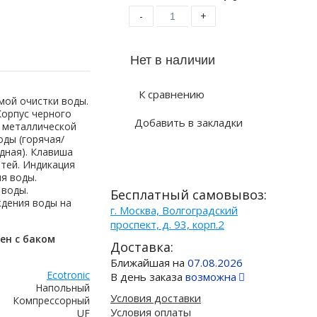
-
+
К сравнению
мой очистки воды.
Корпус черного
Добавить в закладки
 металлической
оды (горячая/
дная). Клавиша
етей. Индикация
я воды.
 воды.
Бесплатный самовывоз:
ждения воды на
г. Москва, Волгоградский
проспект, д. 93, корп.2
ен с баком
Доставка:
Ближайшая на
07.08.2026
Ecotronic
В день заказа
возможна
Напольный
Условия доставки
Компрессорный
Условия оплаты
UF