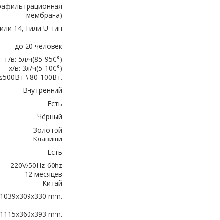
рафильтрационная
мембрана)
 или 14, I или U-тип
до 20 человек
г/в: 5л/ч(85-95C°)
х/в: 3л/ч(5-10C°)
≤500Вт \ 80-100Вт.
Внутренний
Есть
Чёрный
Золотой
Клавиши
Есть
220V/50Hz-60hz
12 месяцев
Китай
1039x309x330 mm.
1115x360x393 mm.