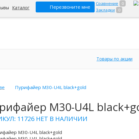
Сравнение
0
Перезвоните мне
зывы
Каталог
Закладки
0
Товары по акции
ве
Пурифайер M30-U4L black+gold
рифайер M30-U4L black+g
ИКУЛ: 11726
НЕТ В НАЛИЧИИ