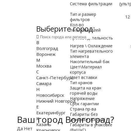
Система фильтрации
(ульт
Тип и размер
12
фильтров
Кол-во
Выберите город:
пользователей
Производительность
В
Нагрев \ Охлаждение
Волгоград
Тип нагревательного
Воронеж
элемента
М
Накопительный бак
Москва
Цвет\Материал
С
корпуса
Санкт-Петербург
Цвет вставки
Тип кранов
Самара
Защита на кран
Н
горячей воды
Новосибирск
Напряжение
Нижний Новгород
Срок гарантии
Е
Страна пр-ва
Екатеринбург
Габариты без
Ваш город Волгоград?
К
упаковки (ВxШxГ)
Казань
Габариты в упаковке
Да
Нет
Красноярск
(ВxШxГ)