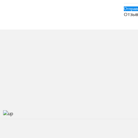
Отзыв
О
К
© 2013-2026 Kulercom.ru
Д