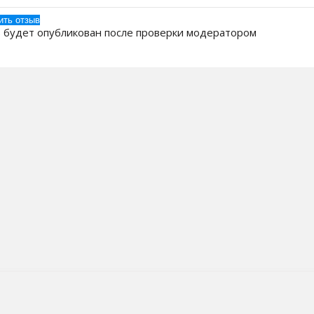
 будет опубликован после проверки модератором
 Компании
Бренды
ак заказать?
Кулеры для воды
оставка
Пурифайеры