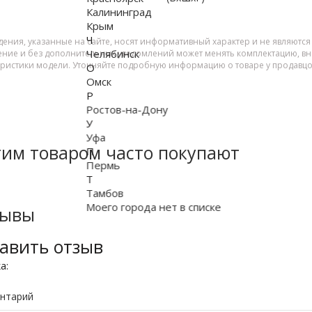
Калининград
Крым
Ч
дения, указанные на сайте, носят информативный характер и не являютс
Челябинск
ение и без дополнительных уведомлений может менять комплектацию, вне
еристики модели. Уточняйте подробную информацию о товаре у продавцо
О
Омск
Р
Ростов-на-Дону
У
Уфа
тим товаром часто покупают
П
Пермь
Т
Тамбов
Моего города нет в списке
зывы
авить отзыв
ка:
нтарий