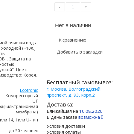
-
+
К сравнению
мой очистки воды.
холодной (~10л.)
Добавить в закладки
сть
0Вт. Защита на
жностью
ужкой". Цвет:
изводство: Корея.
Бесплатный самовывоз:
г. Москва, Волгоградский
Ecotronic
проспект, д. 93, корп.2
Компрессорный
UF
Доставка:
рафильтрационная
Ближайшая на
10.08.2026
мембрана)
В день заказа
возможна
 или 14, I или U-тип
Условия доставки
до 50 человек
Условия оплаты