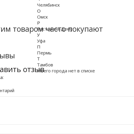
Челябинск
О
Омск
Р
тим товаром часто покупают
Ростов-на-Дону
У
Уфа
П
Пермь
зывы
Т
Тамбов
авить отзыв
Моего города нет в списке
ка:
нтарий