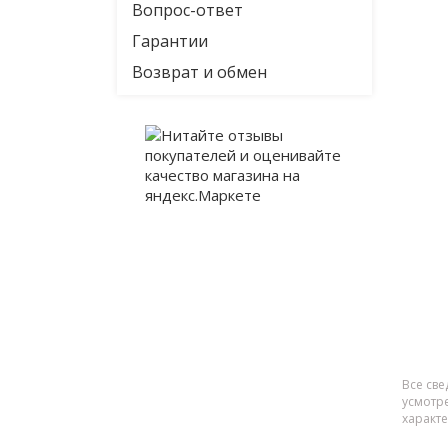
Вопрос-ответ
Гарантии
Возврат и обмен
Все све
усмотр
характ