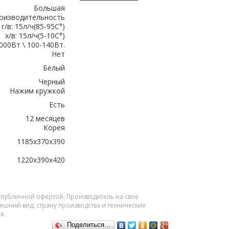
Большая
оизводительность
г/в: 15л/ч(85-95C°)
х/в: 15л/ч(5-10C°)
000Вт \ 100-140Вт.
Нет
Белый
Черный
Нажим кружкой
Есть
12 месяцев
Корея
1185x370x390
1220x390x420
я публичной офертой. Производитель на свое
шний вид, страну производства и технические
в.
Поделиться…