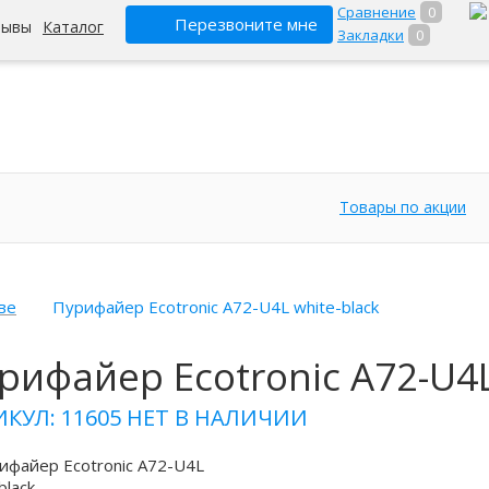
Сравнение
0
Перезвоните мне
зывы
Каталог
Закладки
0
Товары по акции
ве
Пурифайер Ecotronic A72-U4L white-black
рифайер Ecotronic A72-U4L
ИКУЛ: 11605
НЕТ В НАЛИЧИИ