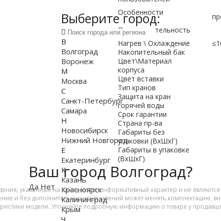
Особенности
Выберите город:
пр
Производительность
В
Нагрев \ Охлаждение
≤1
Волгоград
Накопительный бак
Воронеж
Цвет\Материал
корпуса
М
Цвет вставки
Москва
Тип кранов
С
Защита на кран
Санкт-Петербург
горячей воды
Самара
Срок гарантии
Н
Страна пр-ва
Новосибирск
Габариты без
Нижний Новгород
упаковки (ВxШxГ)
Е
Габариты в упаковке
(ВxШxГ)
Екатеринбург
Ваш город Волгоград?
К
Казань
Да
Нет
Красноярск
дения, указанные на сайте, носят информативный характер и не являютс
ение и без дополнительных уведомлений может менять комплектацию, вне
Калининград
еристики модели. Уточняйте подробную информацию о товаре у продавцо
Крым
Ч