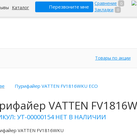
Сравнение
0
Перезвоните мне
зывы
Каталог
Закладки
0
Товары по акции
ве
Пурифайер VATTEN FV1816WKU ECO
рифайер VATTEN FV1816
КУЛ: УТ-00000154
НЕТ В НАЛИЧИИ