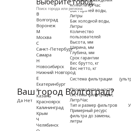
Выберите город:
воды, Литр/Час
Бак горячей воды,
В
Литры
Волгоград
Бак холодной воды,
Воронеж
Литры
М
Количество
пользователей
Москва
Высота, мм
С
Ширина, мм
Санкт-Петербург
Глубина, мм
Самара
Срок гарантии
Н
Вес брутто, кг
Новосибирск
Вес нетто, кг
Нижний Новгород
Е
Система фильтрации
(ульт
Екатеринбург
Ваш город Волгоград?
Производительность
К
системы фильтрации,
Казань
Литр/Час
Да
Нет
Красноярск
Тип и размер фильтров
У
Калининград
Примерный ресурс
Крым
фильтра до замены,
Ч
литры
Челябинск
О