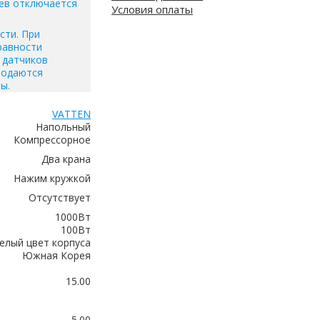
ев отключается
Условия оплаты
сти. При
равности
 датчиков
подаются
ы.
VATTEN
Напольный
Компрессорное
Два крана
Нажим кружкой
Отсутствует
1000Вт
100Вт
елый цвет корпуса
Южная Корея
15.00
5.00