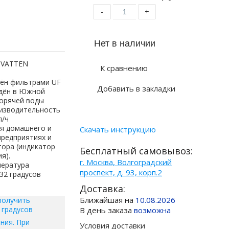
-
+
 VATTEN
К сравнению
й
ён фильтрами UF
Добавить в закладки
едён в Южной
горячей воды
оизводительность
л/ч
ля домашнего и
Скачать инструкцию
предприятиях и
тора (индикатор
Бесплатный самовывоз:
я).
г. Москва, Волгоградский
пература
проспект, д. 93, корп.2
 32 градусов
Доставка:
Ближайшая на
10.08.2026
получить
 градусов
В день заказа
возможна
ния. При
Условия доставки