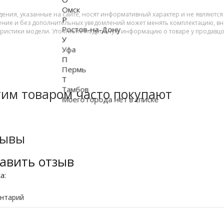
Омск
дения, указанные на сайте, носят информативный характер и не являютс
Р
ение и без дополнительных уведомлений может менять комплектацию, вне
Ростов-на-Дону
еристики модели. Уточняйте подробную информацию о товаре у продавцо
У
Уфа
П
Пермь
Т
Тамбов
тим товаром часто покупают
Моего города нет в списке
зывы
авить отзыв
ка:
нтарий