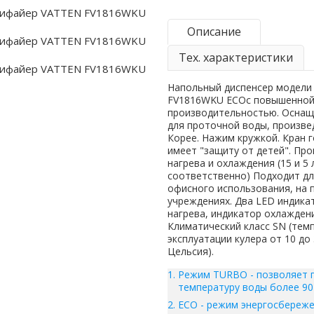
Описание
Тех. характеристики
Напольный диспенсер модели
FV1816WKU ECOс повышенно
производительностью. Оснащ
для проточной воды, произв
Корее. Нажим кружкой. Кран 
имеет "защиту от детей". Пр
нагрева и охлаждения (15 и 5 
соответственно) Подходит д
офисного использования, на 
учреждениях. Два LED индика
нагрева, индикатор охлаждени
Климатический класс SN (тем
эксплуатации кулера от 10 до
Цельсия).
Режим TURBO - позволяет 
температуру воды более 90
ECO - режим энергосбереже