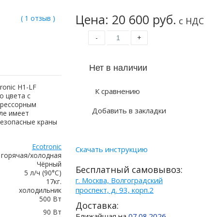
Цена: 20 600 руб.
( 1 отзыв )
с НДС
-
+
ronic H1-LF
К сравнению
о цвета с
прессорным
Добавить в закладки
ле имеет
безопасные краны
Ecotronic
Скачать инструкцию
горячая/холодная
Чёрный
Бесплатный самовывоз:
5 л/ч (90°C)
г. Москва, Волгоградский
17кг.
проспект, д. 93, корп.2
холодильник
500 Вт
Доставка:
90 Вт
Ближайшая на
07.08.2026