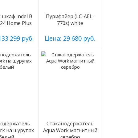
шкаф Indel B
Пурифайер (LC-AEL-
n 24 Home Plus
770s) white
133 299 руб.
Цена: 29 680 руб.
нодержатель
Стаканодержатель
rk на шурупах
Aqua Work магнитный
белый
серебро