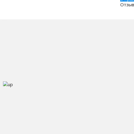
Отзыв
О
© 2013-2026 Kulercom.ru
К
Д
109117, г. Москва, Волгоградский проспект
О
д.93 корп.2 оф.201
Ю