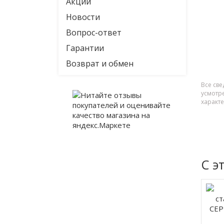
Акции
Новости
Вопрос-ответ
Гарантии
Возврат и обмен
Все све
усмотр
характ
С э