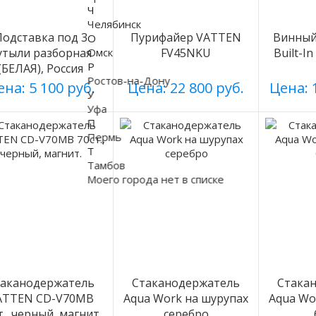
Ч
Челябинск
Подставка под 3
Пурифайер VATTEN
Винный 
О
утыли разборная
Омск
FV45NKU
Built-I
Р
(БЕЛАЯ), Россия
Ростов-на-Дону
на: 5 100 руб.
Цена: 22 800 руб.
Цена: 
У
Уфа
П
Пермь
Т
Тамбов
Моего города нет в списке
таканодержатель
Стаканодержатель
Стака
ATTEN CD-V70MB
Aqua Work на шурупах
Aqua Wo
т., черный, магнит.
серебро