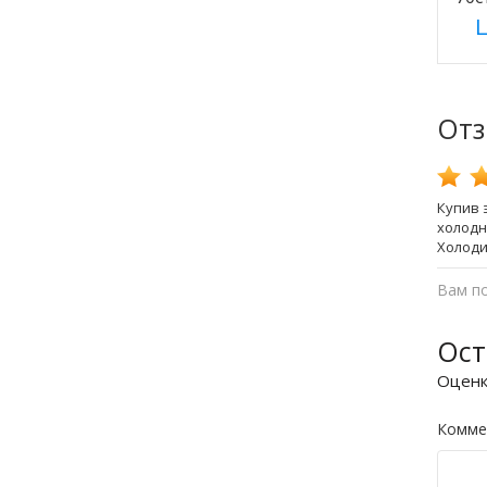
Ц
От
Купив 
холодн
Холоди
Вам п
Ост
Оцен
Комме