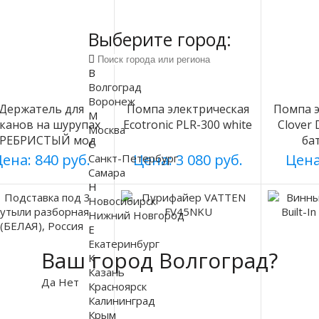
Выберите город:
В
Волгоград
Воронеж
Держатель для
Помпа электрическая
Помпа э
М
аканов на шурупах
Ecotronic PLR-300 white
Clover
Москва
ЕРЕБРИСТЫЙ мод
ба
С
003
ена: 840 руб.
Цена: 3 080 руб.
Цена
Санкт-Петербург
Самара
Н
Новосибирск
Нижний Новгород
Е
Екатеринбург
Ваш город Волгоград?
К
Казань
Да
Нет
Красноярск
Калининград
Крым