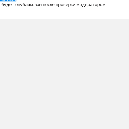
 будет опубликован после проверки модератором
 Компании
Бренды
ак заказать?
Кулеры для воды
оставка
Пурифайеры
плата
Помпы для воды
ридическим лицам
Аксессуары