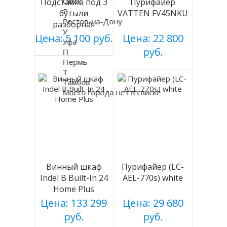
Омск
Подставка под 3
Пурифайер
Р
бутыли
VATTEN FV45NKU
Ростов-на-Дону
разборная
У
(БЕЛАЯ), Россия
Цена: 5 100 руб.
Цена: 22 800
Уфа
руб.
П
Пермь
Т
Тамбов
Моего города нет в списке
Винный шкаф
Пурифайер (LC-
Indel B Built-In 24
AEL-770s) white
Home Plus
Цена: 133 299
Цена: 29 680
руб.
руб.