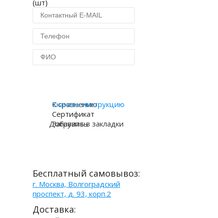
(шт)
Купить в 1 клик
К сравнению
Скачать инструкцию
Сертификат
Добавить в закладки
Загрузить
Бесплатный самовывоз:
г. Москва, Волгоградский
проспект, д. 93, корп.2
Доставка: