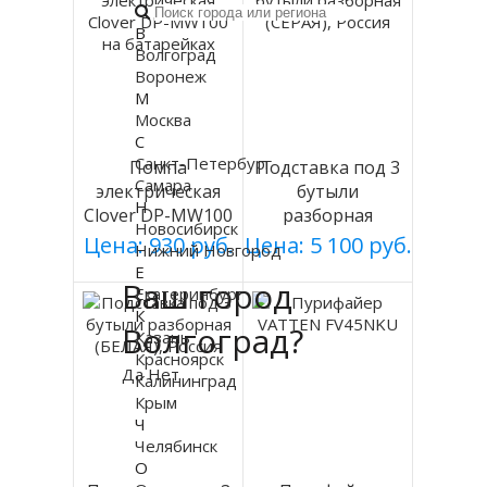
В
Волгоград
Воронеж
М
Москва
С
Санкт-Петербург
Помпа
Подставка под 3
Самара
электрическая
бутыли
Н
Clover DP-MW100
разборная
Новосибирск
на батарейках
(СЕРАЯ), Россия
Цена: 930 руб.
Цена: 5 100 руб.
Нижний Новгород
Е
Ваш город
Екатеринбург
К
Волгоград?
Казань
Красноярск
Да
Нет
Калининград
Крым
Ч
Челябинск
О