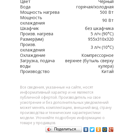
Цвет
Чёрный
Вода
горячая/холодная
Мощность нагрева
500 Вт
Мощность
90 Вт
охлаждения
Шкафчик
без шкафчика
Произв. нагрева
5 л/ч (90°C)
Размер(мм)
955x310x320
Произв.
3 л/ч (10°C)
охлаждения
Охлаждение
Компрессорное
Загрузка, подача
верхнее (бутыль сверху
воды
кулера)
Производство
Китай
Все сведения, указанные на сайте, носят
информативный характер и не являются
публичной офертой. Производитель на свое
усмотрение и без дополнительных уведомлений
может менять комплектацию, внешний вид, страну
производства и технические характеристики
модели. Уточняйте подробную информацию о
товаре у продавцов.
Поделиться…