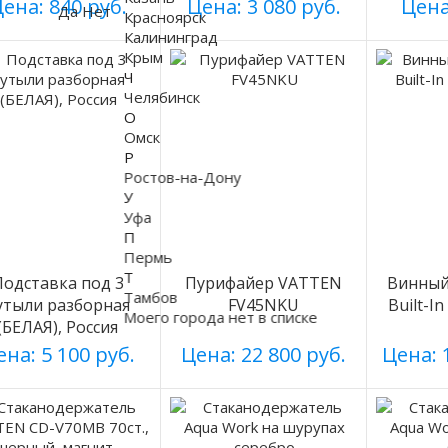
003
ена: 840 руб.
Цена: 3 080 руб.
Цена
Да
Нет
Красноярск
Калининград
Крым
Ч
Челябинск
О
Омск
Р
Ростов-на-Дону
У
Уфа
П
Пермь
Т
Подставка под 3
Пурифайер VATTEN
Винный 
Тамбов
утыли разборная
FV45NKU
Built-I
Моего города нет в списке
(БЕЛАЯ), Россия
на: 5 100 руб.
Цена: 22 800 руб.
Цена: 