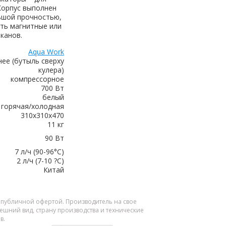
 Корпус выполнен
ьшой прочностью,
ить магнитные или
канов.
Aqua Work
нее (бутыль сверху
кулера)
компрессорное
700 Вт
белый
горячая/холодная
310х310х470
11 кг
90 Вт
7 л/ч (90-96°C)
2 л/ч (7-10 ?С)
Китай
я публичной офертой. Производитель на свое
шний вид, страну производства и технические
в.