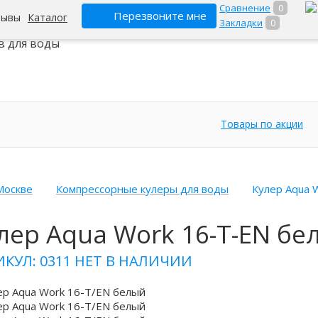
Сравнение
0
Перезвоните мне
зывы
Каталог
Закладки
0
ет-гипермаркет
в для воды
Товары по акции
Москве
Компрессорные кулеры для воды
Кулер Aqua 
лер Aqua Work 16-T-EN бе
ИКУЛ: 0311
НЕТ В НАЛИЧИИ