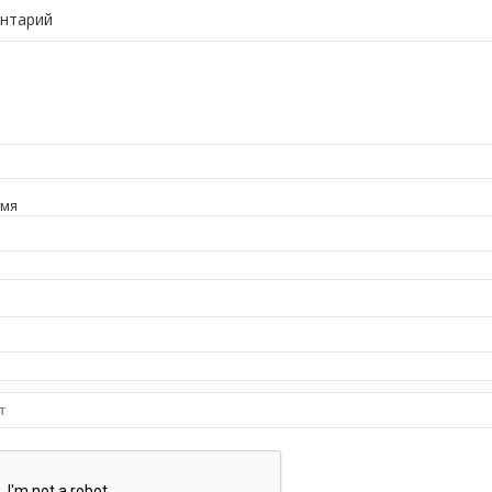
нтарий
имя