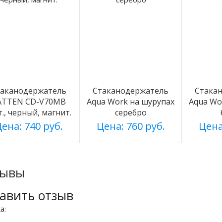
таканодержатель
Стаканодержатель
Стака
ATTEN CD-V70MB
Aqua Work на шурупах
Aqua Wo
т., черный, магнит.
серебро
ена: 740 руб.
Цена: 760 руб.
Цена
зывы
авить отзыв
ка: