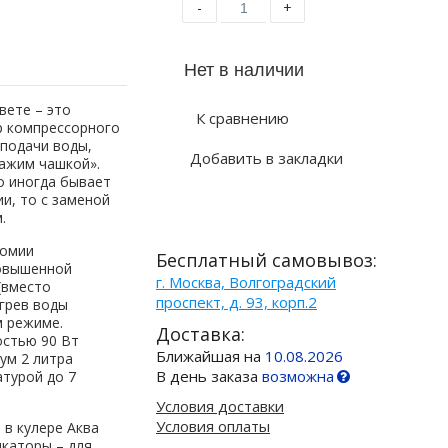
-
+
вете – это
К сравнению
р компрессорного
 подачи воды,
Добавить в закладки
ажим чашкой».
о иногда бывает
и, то с заменой
.
номии
Бесплатный самовывоз:
повышенной
г. Москва, Волгоградский
(вместо
проспект, д. 93, корп.2
агрев воды
м режиме.
Доставка:
стью 90 Вт
Ближайшая на
10.08.2026
ум 2 литра
В день заказа
возможна
атурой до 7
Условия доставки
Условия оплаты
 в кулере Аква
икаторы – для