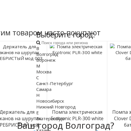
тим товаром часто покупают
Выберите город:
В
Волгоград
Воронеж
М
Москва
С
Санкт-Петербург
Самара
Н
Новосибирск
Нижний Новгород
Держатель для
Помпа электрическая
Помпа э
Е
аканов на шурупах
Ecotronic PLR-300 white
Clover
Екатеринбург
Ваш город Волгоград?
К
ЕРЕБРИСТЫЙ мод
ба
Казань