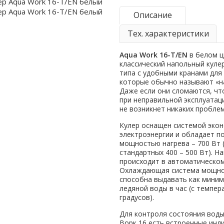
Описание
Тех. характеристики
Aqua Work 16-T/EN
в белом ц
классический напольный куле
типа с удобными кранами для
которые обычно называют «н
Даже если они сломаются, чт
при неправильной эксплуатаци
не возникнет никаких проблем
Кулер оснащен системой эко
электроэнергии и обладает 
мощностью нагрева – 700 Вт 
стандартных 400 – 500 Вт). Н
происходит в автоматическо
Охлаждающая система мощно
способна выдавать как миним
ледяной воды в час (с темпер
градусов).
Для контроля состояния воды
Ворк 16 есть встроенные инд