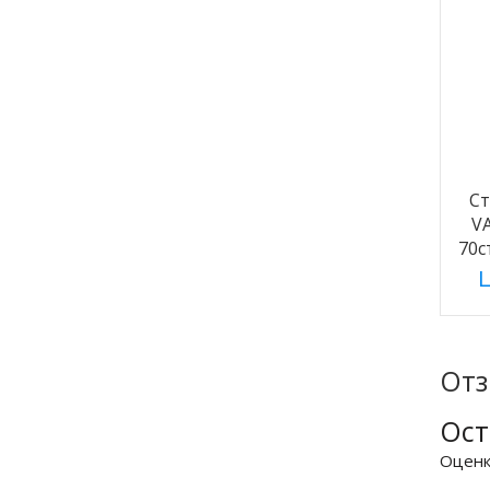
С
V
70с
Ц
От
Ост
Оцен