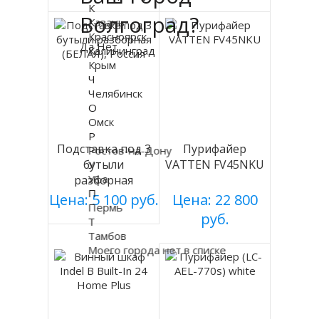
К
Волгоград?
Казань
Красноярск
Да
Нет
Калининград
Крым
Ч
Челябинск
О
Омск
Р
Подставка под 3
Пурифайер
Ростов-на-Дону
бутыли
VATTEN FV45NKU
У
Уфа
разборная
П
(БЕЛАЯ), Россия
Цена: 5 100 руб.
Цена: 22 800
Пермь
руб.
Т
Тамбов
Моего города нет в списке