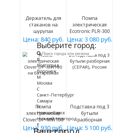
Держатель для
Помпа
стаканов на
электрическая
шурупах
Ecotronic PLR-300
СЕРЕБРИСТЫЙ
white
Цена: 840 руб.
Цена: 3 080 руб.
Выберите город:
мод 003
В
Волгоград
Воронеж
М
Москва
С
Санкт-Петербург
Самара
Помпа
Подставка под 3
Н
Новосибирск
электрическая
бутыли
Нижний Новгород
Clover DP-MW100
разборная
Е
на батарейках
(СЕРАЯ), Россия
Цена: 930 руб.
Цена: 5 100 руб.
Ваш город
Екатеринбург