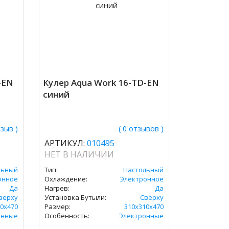
-EN
Кулер Aqua Work 16-TD-EN
синий
тзыв )
( 0 отзывов )
АРТИКУЛ:
010495
НЕТ В НАЛИЧИИ
льный
Тип:
Настольный
онное
Охлаждение:
Электронное
Да
Нагрев:
Да
верху
Установка Бутыли:
Сверху
0х470
Размер:
310х310х470
онные
Особенность:
Электронные