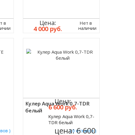
Цена:
т в
Нет в
4 000 руб.
личии
наличии
Цена:
Кулер Aqua Work 0,7-TDR
6 600 руб.
белый
Кулер Aqua Work 0,7-
Купить
TDR белый
цена:
6 600
ывов )
( 0 отзывов )