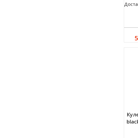
Доста
5
Куле
blac