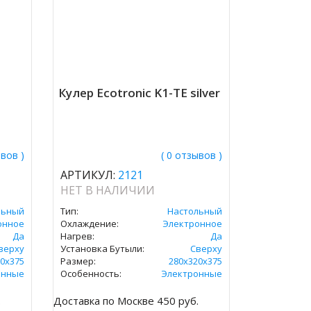
Кулер Ecotronic K1-TE silver
ывов )
( 0 отзывов )
АРТИКУЛ:
2121
НЕТ В НАЛИЧИИ
льный
Тип:
Настольный
онное
Охлаждение:
Электронное
Да
Нагрев:
Да
верху
Установка Бутыли:
Сверху
0х375
Размер:
280x320х375
онные
Особенность:
Электронные
.
Доставка по Москве 450 руб.