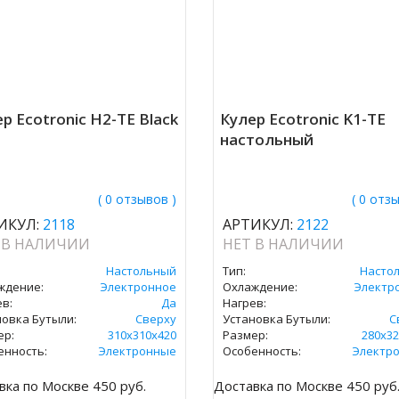
р Ecotronic H2-TE Black
Кулер Ecotronic K1-TE
настольный
( 0 отзывов )
( 0 отз
ИКУЛ:
2118
АРТИКУЛ:
2122
 В НАЛИЧИИ
НЕТ В НАЛИЧИИ
Настольный
Тип:
Насто
ждение:
Электронное
Охлаждение:
Электр
в:
Да
Нагрев:
новка Бутыли:
Сверху
Установка Бутыли:
С
ер:
310x310х420
Размер:
280x32
енность:
Электронные
Особенность:
Электр
вка по Москве 450 руб.
Доставка по Москве 450 руб