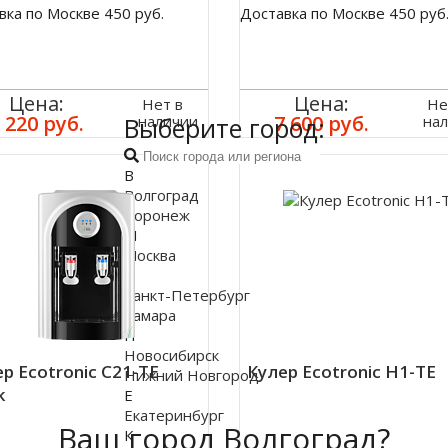
вка по Москве 450 руб.
Доставка по Москве 450 руб
Цена:
Цена:
Нет в
Не
 220 руб.
7 600 руб.
Выберите город:
наличии
на
В
Волгоград
Воронеж
М
Москва
С
Санкт-Петербург
Самара
Н
Новосибирск
р Ecotronic C21-TE
Кулер Ecotronic H1-TE
Нижний Новгород
k
Е
Екатеринбург
Ваш город Волгоград?
К