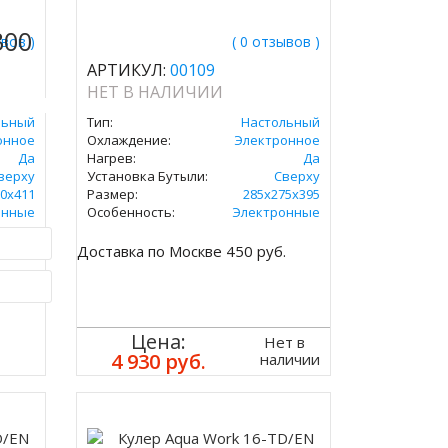
300
ывов )
( 0 отзывов )
АРТИКУЛ:
00109
НЕТ В НАЛИЧИИ
льный
Тип:
Настольный
онное
Охлаждение:
Электронное
Да
Нагрев:
Да
верху
Установка Бутыли:
Сверху
0х411
Размер:
285х275х395
онные
Особенность:
Электронные
.
Доставка по Москве 450 руб.
ик
Цена:
Нет в
4 930 руб.
наличии