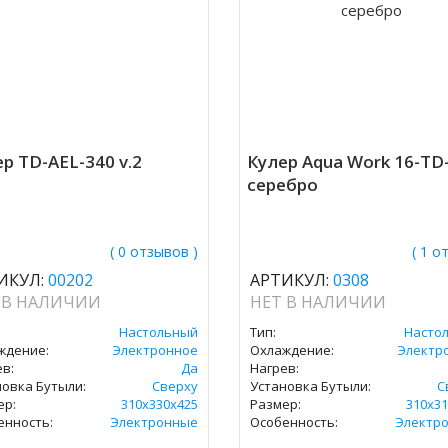
р TD-AEL-340 v.2
Кулер Aqua Work 16-TD
серебро
( 0 отзывов )
( 1 о
ИКУЛ:
00202
АРТИКУЛ:
0308
 В НАЛИЧИИ
НЕТ В НАЛИЧИИ
Настольный
Тип:
Насто
ждение:
Электронное
Охлаждение:
Электр
в:
Да
Нагрев:
новка Бутыли:
Сверху
Установка Бутыли:
С
ер:
310х330х425
Размер:
310х31
енность:
Электронные
Особенность:
Электр