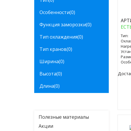
Тип
(0)
Куп
Особенности
(0)
АРТ
Функция заморозки
(0)
ЕСТ
Тип:
Тип охлаждения
(0)
Охла
Нагре
Тип кранов
(0)
Уста
Разм
Ширина
(0)
Особ
Высота
(0)
Доста
Длина
(0)
Полезные материалы
Акции