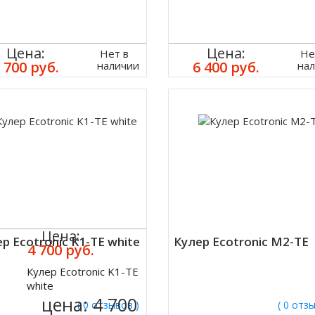
Цена:
Цена:
Нет в
Не
 700 руб.
6 400 руб.
наличии
на
Цена:
р Ecotronic K1-TE white
Кулер Ecotronic M2-TE
4 700 руб.
Кулер Ecotronic K1-TE
ить
white
цена:
4 700
( 0 отзывов )
( 0 отз