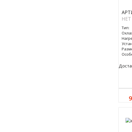
АРТ
НЕТ
Тип:
Охла
Нагре
Уста
Разм
Особ
Доста
9