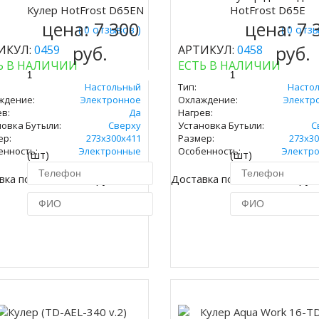
Купить
Кулер HotFrost D65EN
HotFrost D65E
ить
цена:
7 300
цена:
7 
( 0 отзывов )
( 0 отз
руб.
руб.
ИКУЛ:
0459
АРТИКУЛ:
0458
Ь В НАЛИЧИИ
ЕСТЬ В НАЛИЧИИ
Настольный
Тип:
Насто
ждение:
Электронное
Охлаждение:
Электр
в:
Да
Нагрев:
новка Бутыли:
Сверху
Установка Бутыли:
С
ер:
273х300х411
Размер:
273х30
енность:
Электронные
Особенность:
Электр
(шт)
(шт)
вка по Москве 450 руб.
Доставка по Москве 450 руб
Купить в 1 клик
Купить в 1 кл