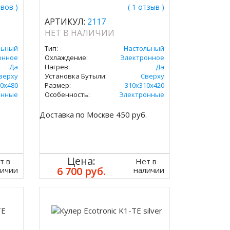
ывов )
( 1 отзыв )
АРТИКУЛ:
2117
НЕТ В НАЛИЧИИ
льный
Тип:
Настольный
онное
Охлаждение:
Электронное
Да
Нагрев:
Да
верху
Установка Бутыли:
Сверху
0х480
Размер:
310x310х420
онные
Особенность:
Электронные
.
Доставка по Москве 450 руб.
Цена:
т в
Нет в
6 700 руб.
личии
наличии