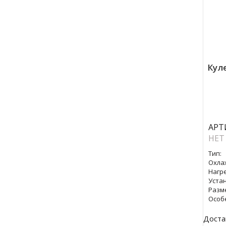
Куле
АРТ
НЕТ
Тип:
Охла
Нагре
Уста
Разм
Особ
Доста