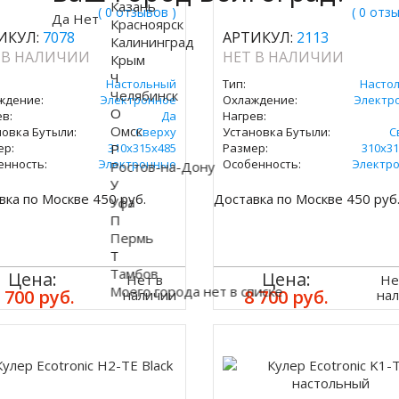
Казань
( 0 отзывов )
( 0 отз
Да
Нет
Красноярск
ИКУЛ:
7078
АРТИКУЛ:
2113
Калининград
 В НАЛИЧИИ
НЕТ В НАЛИЧИИ
Крым
Ч
Настольный
Тип:
Насто
Челябинск
ждение:
Электронное
Охлаждение:
Электр
О
в:
Да
Нагрев:
Омск
новка Бутыли:
Сверху
Установка Бутыли:
С
ер:
310x315х485
Р
Размер:
310x31
енность:
Электронные
Особенность:
Электр
Ростов-на-Дону
У
вка по Москве 450 руб.
Доставка по Москве 450 руб
Уфа
П
Пермь
Т
Тамбов
Цена:
Цена:
Нет в
Не
Моего города нет в списке
 700 руб.
8 700 руб.
наличии
на