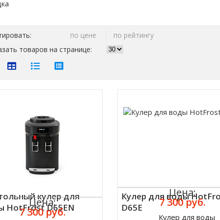
тировать:
по цене
по рейтингу
зать товаров на странице:
Цена:
тольный кулер для
Кулер для воды HotFr
Цена:
7 300 руб.
ы HotFrost D65EN
D65E
7 300 руб.
Кулер для воды