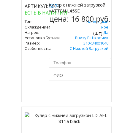
Kулер с нижней загрузкой
АРТИКУЛ:
5574
Купить
VATTEN L45SE
ЕСТЬ В НАЛИЧИИ
цена:
16 800 руб.
Тип:
Напольный
Охлаждение:
Электронное
Нагрев:
Да
(шт)
Установка Бутыли:
Внизу В Шкафчик
Размер:
310x340х1040
Особенность:
С Нижней Загрузкой
Купить в 1 клик