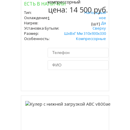
компрессорный
ЕСТЬ В НАЛИЧИИ
цена:
14 500 руб.
Тип:
Напольный
Охлаждение:
Компрессорное
Нагрев:
Да
(шт)
Установка Бутыли:
Сверху
Размер:
ШхВхГ Мм 310х930х330
Особенность:
Компрессорные
Купить в 1 клик