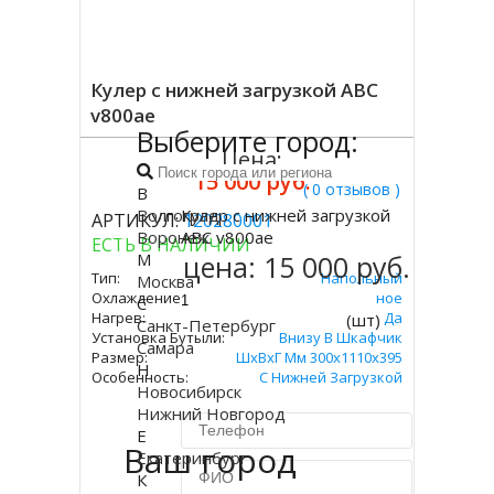
Кулер с нижней загрузкой ABC
v800ae
Выберите город:
Цена:
15 000 руб.
( 0 отзывов )
В
Волгоград
Кулер с нижней загрузкой
АРТИКУЛ:
120280001
Купить
Воронеж
ABC v800ae
ЕСТЬ В НАЛИЧИИ
М
цена:
15 000 руб.
Тип:
Напольный
Москва
Охлаждение:
Электронное
С
Нагрев:
Да
(шт)
Санкт-Петербург
Установка Бутыли:
Внизу В Шкафчик
Самара
Размер:
ШхВхГ Мм 300х1110х395
Н
Особенность:
С Нижней Загрузкой
Новосибирск
Нижний Новгород
Е
Ваш город
Екатеринбург
К