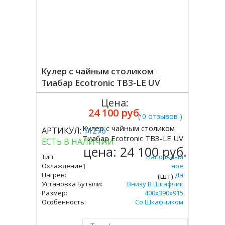
Кулер с чайным столиком
Тиабар Ecotronic TB3-LE UV
Цена:
24 100 руб.
( 0 отзывов )
Кулер с чайным столиком
АРТИКУЛ:
11276
Купить
Тиабар Ecotronic TB3-LE UV
ЕСТЬ В НАЛИЧИИ
цена:
24 100 руб.
Тип:
Напольный
Охлаждение:
Электронное
Нагрев:
Да
(шт)
Установка Бутыли:
Внизу В Шкафчик
Размер:
400x390х915
Особенность:
Со Шкафчиком