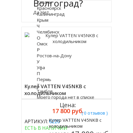
Волгоград?
Казань
Красноярск
Купить в 1 клик
Да
Нет
Калининград
Крым
Ч
Челябинск
О
Омск
Р
Ростов-на-Дону
У
Уфа
П
Пермь
Т
Кулер VATTEN V45NKB с
Тамбов
холодильником
Моего города нет в списке
Цена:
17 800 руб.
( 0 отзывов )
Кулер VATTEN V45NKB с
АРТИКУЛ:
6220
Купить
холодильником
ЕСТЬ В НАЛИЧИИ