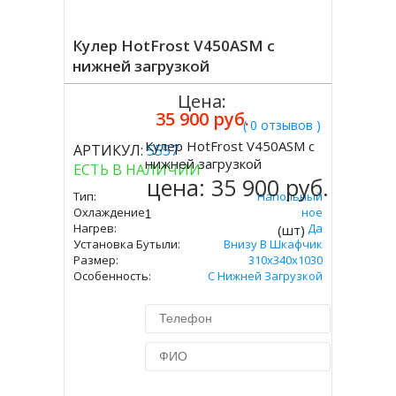
Кулер HotFrost V450ASM с
нижней загрузкой
Цена:
35 900 руб.
( 0 отзывов )
Кулер HotFrost V450ASM с
АРТИКУЛ:
5557
Купить
нижней загрузкой
ЕСТЬ В НАЛИЧИИ
цена:
35 900 руб.
Тип:
Напольный
Охлаждение:
Компрессорное
Нагрев:
Да
(шт)
Установка Бутыли:
Внизу В Шкафчик
Размер:
310х340х1030
Особенность:
С Нижней Загрузкой