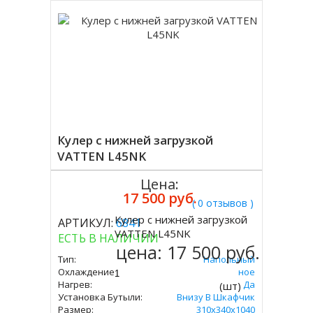
Кулер с нижней загрузкой
VATTEN L45NK
Цена:
17 500 руб.
( 0 отзывов )
Кулер с нижней загрузкой
АРТИКУЛ:
6841
Купить
VATTEN L45NK
ЕСТЬ В НАЛИЧИИ
цена:
17 500 руб.
Тип:
Напольный
Охлаждение:
Компрессорное
Нагрев:
Да
(шт)
Установка Бутыли:
Внизу В Шкафчик
Размер:
310х340х1040