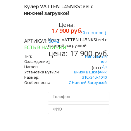
Кулер VATTEN L45NKSteel с
нижней загрузкой
Цена:
17 900 руб.
( 0 отзывов )
Кулер VATTEN L45NKSteel с
АРТИКУЛ:
6842
Купить
нижней загрузкой
ЕСТЬ В НАЛИЧИИ
цена:
17 900 руб.
Тип:
Напольный
Охлаждение:
Компрессорное
Нагрев:
Да
(шт)
Установка Бутыли:
Внизу В Шкафчик
Размер:
310х340х1040
Особенность:
С Нижней Загрузкой
Купить в 1 клик