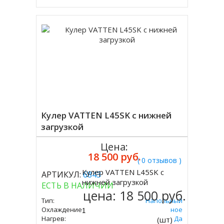
Кулер VATTEN L45SK с нижней
загрузкой
Цена:
18 500 руб.
( 0 отзывов )
Кулер VATTEN L45SK с
АРТИКУЛ:
6843
Купить
нижней загрузкой
ЕСТЬ В НАЛИЧИИ
цена:
18 500 руб.
Тип:
Напольный
Охлаждение:
Компрессорное
Нагрев:
Да
(шт)