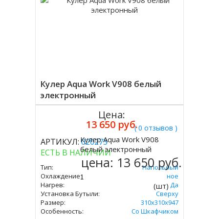
Кулер Aqua Work V908 белый
электронный
Цена:
13 650 руб.
( 0 отзывов )
Кулер Aqua Work V908
АРТИКУЛ:
020273
Купить
белый электронный
ЕСТЬ В НАЛИЧИИ
цена:
13 650 руб.
Тип:
Напольный
Охлаждение:
Электронное
Нагрев:
Да
(шт)
Установка Бутыли:
Сверху
Размер:
310х310х947
Особенность:
Со Шкафчиком