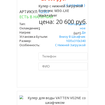
( 0 отзывов )
Кулер с нижней загрузкой
Купить
Ecotronic M30-LXE
АРТИКУЛ:
12357
black+silver
ЕСТЬ В НАЛИЧИИ
цена:
20 600 руб.
Тип:
Напольный
Охлаждение:
Электронное
Нагрев:
Да
(шт)
Установка Бутыли:
Внизу В Шкафчик
Размер:
1035x310x340
Особенность:
С Нижней Загрузкой
Купить в 1 клик