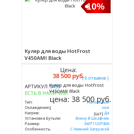
10%
Кулер для воды HotFrost
V450AMI Black
Цена:
38 500 руб.
( 0 отзывов )
Кулер для воды HotFrost
АРТИКУЛ:
0450
Купить
V450AMI Black
ЕСТЬ В НАЛИЧИИ
цена:
38 500 руб.
Тип:
Напольный
Охлаждение:
Компрессорное
Нагрев:
Да
(шт)
Установка Бутыли:
Внизу В Шкафчик
Размер:
360*1120*400
Особенность:
С Нижней Загрузкой