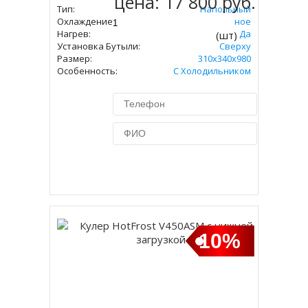
цена:
17 800 руб.
Тип:
Напольный
Охлаждение:
Компрессорное
Нагрев:
Да
(шт)
Установка Бутыли:
Сверху
Размер:
310х340х980
Особенность:
С Холодильником
Купить в 1 клик
10%