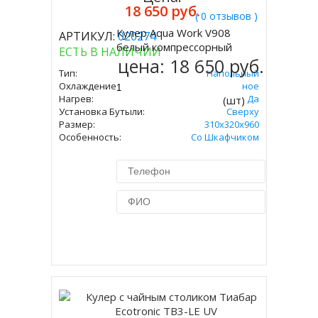
18 650 руб.
( 0 отзывов )
Кулер Aqua Work V908
АРТИКУЛ:
020274
Купить
белый компрессорный
ЕСТЬ В НАЛИЧИИ
цена:
18 650 руб.
Тип:
Напольный
Охлаждение:
Компрессорное
Нагрев:
Да
(шт)
Установка Бутыли:
Сверху
Размер:
310х320х960
Особенность:
Со Шкафчиком
Купить в 1 клик