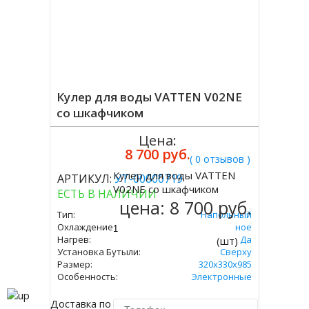
Кулер для воды VATTEN V02NE
со шкафчиком
Цена:
8 700 руб.
( 0 отзывов )
Кулер для воды VATTEN
АРТИКУЛ:
УТ-00000719
Купить
V02NE со шкафчиком
ЕСТЬ В НАЛИЧИИ
цена:
8 700 руб.
Тип:
Напольный
Охлаждение:
Электронное
Нагрев:
Да
(шт)
Установка Бутыли:
Сверху
Размер:
320х330х985
Особенность:
Электронные
Доставка по Москве 450 руб.