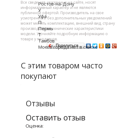
Все сведения, указанные на сайте, носят
Ростов-на-Дону
информативный характер и не являются
У
публичной офертой. Производитель на свое
Уфа
усмотрение и без дополнительных уведомлений
П
может менять комплектацию, внешний вид, страну
Пермь
производства и технические характеристики
модели. Уточняйте подробную информацию о
Т
товаре у продавцов.
Тамбов
Поделиться…
Моего города нет в списке
С этим товаром часто
покупают
Отзывы
Оставить отзыв
Оценка: