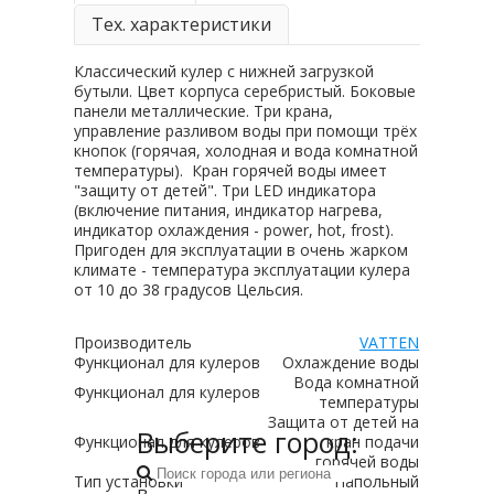
Тех. характеристики
Классический кулер с нижней загрузкой
бутыли. Цвет корпуса серебристый. Боковые
панели металлические. Три крана,
управление разливом воды при помощи трёх
кнопок (горячая, холодная и вода комнатной
температуры). Кран горячей воды имеет
"защиту от детей". Три LED индикатора
(включение питания, индикатор нагрева,
индикатор охлаждения - power, hot, frost).
Пригоден для эксплуатации в очень жарком
климате - температура эксплуатации кулера
от 10 до 38 градусов Цельсия.
Производитель
VATTEN
Функционал для кулеров
Охлаждение воды
Вода комнатной
Функционал для кулеров
температуры
Защита от детей на
Выберите город:
Функционал для кулеров
кран подачи
горячей воды
Тип установки
Напольный