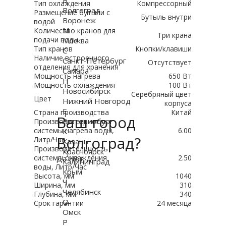
В
Тип охлаждения
Компрессорный
Волгоград
Размещение бутыли с
Бутыль внутри
Воронеж
водой
М
Количество кранов для
Три крана
подачи воды
Москва
Тип кранов
Кнопки/клавиши
С
Наличие встроенного
Санкт-Петербург
Отсутствует
отделения для хранения
Самара
Мощность нагрева
650 Вт
Н
Мощность охлаждения
100 Вт
Новосибирск
Серебряный цвет
Цвет
Нижний Новгород
корпуса
Е
Страна производства
Китай
Ваш город
Екатеринбург
Производительность
системы нагрева воды,
6.00
К
Волгоград?
Литр/Час
Казань
Производительность
Красноярск
системы охлаждения
2.50
Да
Нет
Калининград
воды, Литр/Час
Крым
Высота, мм
1040
Ч
Ширина, мм
310
Челябинск
Глубина, мм
340
О
Срок гарантии
24 месяца
Омск
Р