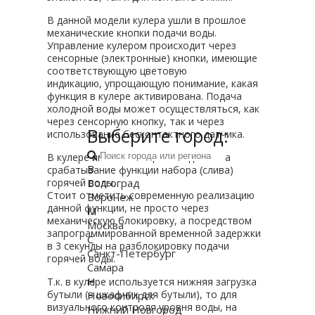
В данной модели кулера ушли в прошлое
механические кнопки подачи воды.
Управление кулером происходит через
сенсорные (электронные) кнопки, имеющие
соответствующую цветовую
индикацию, упрощающую понимание, какая
функция в кулере активирована. Подача
холодной воды может осуществляться, как
через сенсорную кнопку, так и через
Выберите город:
использование бесконтактного датчика.
В кулере имеется защита от детей на
В
срабатывание функции набора (слива)
Волгоград
горячей воды.
Стоит отметить современную реализацию
Воронеж
данной функции, не просто через
М
механическую блокировку, а посредством
Москва
запрограммированной временной задержки
С
в 3 секунды на разблокировку подачи
Санкт-Петербург
горячей воды.
Самара
Н
Т.к. в кулере используется нижняя загрузка
бутыли (в шкафчик для бутыли), то для
Новосибирск
визуального контроля уровня воды, на
Нижний Новгород