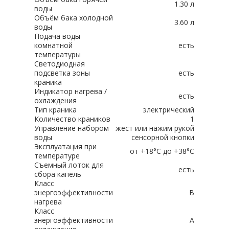
1.30 л
воды
Объём бака холодной
3.60 л
воды
Подача воды
комнатной
есть
температуры
Светодиодная
подсветка зоны
есть
краника
Индикатор нагрева /
есть
охлаждения
Тип краника
электрический
Количество краников
1
Управление набором
жест или нажим рукой
воды
сенсорной кнопки
Эксплуатация при
от +18°C до +38°C
температуре
Съемный лоток для
есть
сбора капель
Класс
энергоэффективности
B
нагрева
Класс
энергоэффективности
A