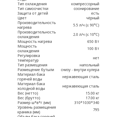
Тип охлаждения
компрессорный
Тип самоочистки
озонирование
Защита от детей
есть
Цвет
чёрный
Производительность
5.5 л/ч (≤ 90°C)
нагрева
Производительность
2.0 л/ч (≤ 10°C)
охлаждения
Мощность нагрева
650 Вт
Мощность
100 Вт
охлаждения
Регулировка
нет
температур
Тип размещения
напольный
Размещение бутыли
снизу - внутри кулера
Материал бака
нержавеющая сталь
горячей воды
Материал бака
нержавеющая сталь
холодной воды
Вес (нетто)
15.00 кг
Вес (брутто)
17.00 кг
Размер ш*в*г (мм)
310*1030*340
Уровень размещения
795
краника (мм)
Объём бака горячей