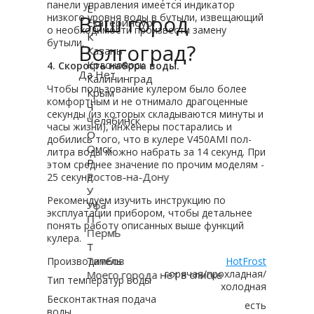
панели управления имеется индикатор
Е
Ваш город
низкого уровня воды в бутыли, извещающий
Екатеринбург
о необходимости произвести замену
К
бутыли.
Волгоград?
Казань
Красноярск
4. Скорость набора воды.
Да
Нет
Калининград
Чтобы пользование кулером было более
Крым
комфортным и не отнимало драгоценные
Ч
секунды (из которых складываются минуты и
Челябинск
часы жизни), инженеры постарались и
О
добились того, что в кулере V450AMI пол-
Омск
литра воды можно набрать за 14 секунд. При
Р
этом среднее значение по прочим моделям -
Ростов-на-Дону
25 секунд.
У
Рекомендуем изучить инструкцию по
Уфа
эксплуатации прибором, чтобы детальнее
П
понять работу описанных выше функций
Пермь
кулера.
Т
Тамбов
Производитель
HotFrost
горячая/прохладная/
Моего города нет в списке
Тип температур воды
холодная
Бесконтактная подача
есть
воды