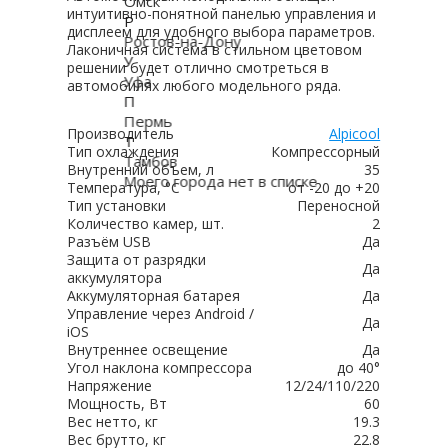
Омск
интуитивно-понятной панелью управления и
Р
дисплеем для удобного выбора параметров.
Ростов-на-Дону
Лаконичная система в стильном цветовом
У
решении будет отлично смотреться в
Уфа
автомобилях любого модельного ряда.
П
Пермь
Производитель
Alpicool
Т
Тип охлаждения
Компрессорный
Тамбов
Внутренний объем, л
35
Моего города нет в списке
Температура, °C
от -20 до +20
Тип установки
Переносной
Количество камер, шт.
2
Разъём USB
Да
Защита от разрядки
Да
аккумулятора
Аккумуляторная батарея
Да
Управление через Android /
Да
iOS
Внутреннее освещение
Да
Угол наклона компрессора
до 40°
Напряжение
12/24/110/220
Мощность, Вт
60
Вес нетто, кг
19.3
Вес брутто, кг
22.8