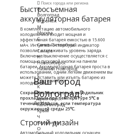
Быстросъемная
В
Волгоград
аккумуляторная батарея
Воронеж
М
В комплектацию автомобильного
Москва
холодильника входит мощная и
С
эффективная батарея емкостью в 15.600
Санкт-Петербург
мАч. Интуитивно-понятный индикатор
Самара
позволит отслеживать уровень заряда.
Включение/выключение осуществляется с
Н
помощью пусковой кнопки на панели
Новосибирск
батареи. Аккумуляторная батарея проста в
Нижний Новгород
использовании, одним легким движением вы
Е
можете вставить или изъять батарею из
Ваш город
Екатеринбург
холодильника.
К
Волгоград?
Казань
Сохраняет 50-литровый холодильник
прохладным при температуре 5℃ в
Красноярск
Да
Нет
течение 20 часов, если температура
Калининград
окружающей среды 25℃.
Крым
Ч
Строгий дизайн
Челябинск
О
Автомобильный холодильник оснащен