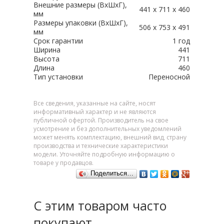
Внешние размеры (ВхШхГ),
441 х 711 х 460
мм
Размеры упаковки (ВxШxГ),
506 х 753 х 491
мм
Срок гарантии
1 год
Ширина
441
Высота
711
Длина
460
Тип установки
Переносной
Все сведения, указанные на сайте, носят
информативный характер и не являются
публичной офертой. Производитель на свое
усмотрение и без дополнительных уведомлений
может менять комплектацию, внешний вид, страну
производства и технические характеристики
модели. Уточняйте подробную информацию о
товаре у продавцов.
Поделиться…
С этим товаром часто
покупают