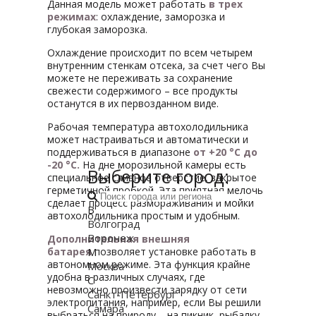
Данная модель может работать
в трех
режимах
: охлаждение, заморозка и
глубокая заморозка.
Охлаждение происходит по всем четырем
внутренним стенкам отсека, за счет чего Вы
можете не переживать за сохранение
свежести содержимого – все продукты
останутся в их первозданном виде.
Рабочая температура автохолодильника
может настраиваться и автоматически и
поддерживаться в диапазоне
от +20 °C до
-20 °C.
На дне морозильной камеры есть
Выберите город:
специальное сливное отверстие, закрытое
герметичной пробкой. Эта приятная мелочь
сделает процесс размораживания и мойки
В
автохолодильника простым и удобным.
Волгоград
Воронеж
Дополнительная внешняя
батарея
М
позволяет установке работать в
автономном режиме. Эта функция крайне
Москва
удобна в различных случаях, где
С
невозможно произвести зарядку от сети
Санкт-Петербург
электропитания, например, если Вы решили
Самара
выбраться на природу – на пикник, рыбалку,