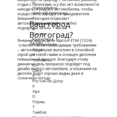
Н
отдых с палатками, и у Вас нет возможности
Новосибирск
находиться рядом с автомобилем, чтобы
Нижний Новгород
осуществить зарядку от прикуривателя.
Е
Внешняя батарея позволяет
Ваш город
автохолодильнику работать без
Екатеринбург
подзарядки
около 7 часов.
К
Волгоград?
Казань
Красноярск
Внешний вид модели Alpicool ET60 (12/24)
Да
Нет
Калининград
отвечает всем необходимым требованиям
Крым
– автохолодильник выполнен в спокойной
серой цветовой гамме и оснащён дисплеем
Ч
повышенной яркости. Благодаря этому
Челябинск
данная модель прекрасно подойдет под
О
дизайн любого автомобиля, а показания на
Омск
дисплее будут хорошо видны даже в
Р
солнечную погоду.
Ростов-на-Дону
У
Уфа
П
Пермь
Т
Тамбов