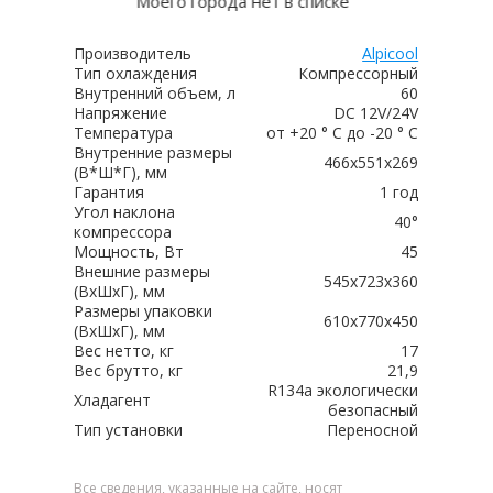
Моего города нет в списке
Производитель
Alpicool
Тип охлаждения
Компрессорный
Внутренний объем, л
60
Напряжение
DC 12V/24V
Температура
от +20 ° C до -20 ° C
Внутренние размеры
466x551x269
(В*Ш*Г), мм
Гарантия
1 год
Угол наклона
40°
компрессора
Мощность, Вт
45
Внешние размеры
545x723x360
(ВхШхГ), мм
Размеры упаковки
610x770x450
(ВxШxГ), мм
Вес нетто, кг
17
Вес брутто, кг
21,9
R134a экологически
Хладагент
безопасный
Тип установки
Переносной
Все сведения, указанные на сайте, носят