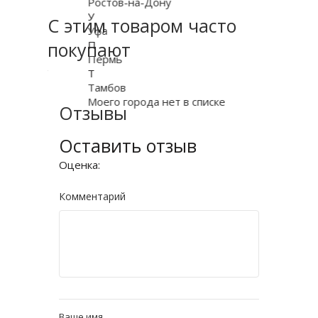
Ростов-на-Дону
У
С этим товаром часто
Уфа
покупают
П
Пермь
Т
Тамбов
Моего города нет в списке
Отзывы
Оставить отзыв
Оценка:
Комментарий
Ваше имя