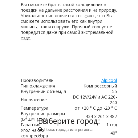
Вы сможете брать такой холодильник в
поездки на дальние расстояния и на природу.
Уникальностью является тот факт, что Вы
сможете использовать его как внутри
машины, так и снаружи. Прочный корпус не
повредится даже при самой экстремальной
езде.
Производитель
Alpicool
Тип охлаждения
Компрессорный
Внутренний объем, л
55
DC 12V/24V и AC 220-
Напряжение
240
Температура
от +20 ° C до -20 ° C
Внутренние размеры
434 х 261 х 487
Выберите город:
(В*Ш*Г), мм
Гарантия
1 год
Угол наклона
40°
В
компрессора