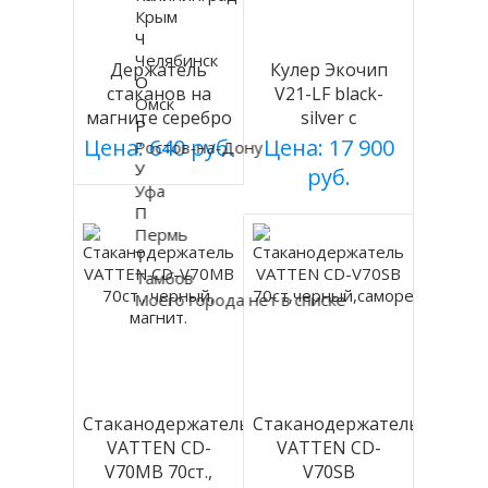
Крым
Ч
Челябинск
Держатель
Кулер Экочип
О
стаканов на
V21-LF black-
Омск
магните серебро
silver с
Р
холодильником
Цена: 640 руб.
Цена: 17 900
Ростов-на-Дону
У
руб.
Уфа
П
Пермь
Т
Тамбов
Моего города нет в списке
Стаканодержатель
Стаканодержатель
VATTEN CD-
VATTEN CD-
V70MB 70ст.,
V70SB