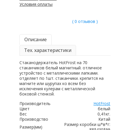
Условия оплаты
( 0 отзывов )
Описание
Тех. характеристики
Стаканодержатель HotFrost на 70
стаканчиков белый магнитный. отличное
устройство с металлическими лапками.
отделяет по 1шт. стаканчики. крепится на
магните или шурупах ко всем без
исключения кулерам с металлической
боковой стенкой.
Производитель
HotFrost
Цвет
белый
Вес
0,41кг.
Производство
Китай
Размер коробки ш*в*г:
Размер(мм)
88*430*99