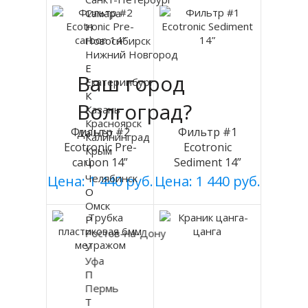
Самара
Н
Новосибирск
Нижний Новгород
Е
Ваш город
Екатеринбург
К
Волгоград?
Казань
Красноярск
Фильтр #2
Фильтр #1
Да
Нет
Калининград
Ecotronic Pre-
Ecotronic
Крым
carbon 14”
Sediment 14”
Ч
Челябинск
Цена: 1 440 руб.
Цена: 1 440 руб.
О
Омск
Р
Ростов-на-Дону
У
Уфа
П
Пермь
Т