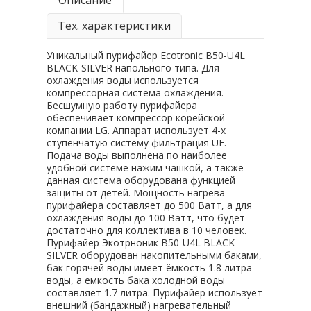
Описание
Тех. характеристики
Уникальный пурифайер Ecotronic B50-U4L
BLACK-SILVER напольного типа. Для
охлаждения воды используется
компрессорная система охлаждения.
Бесшумную работу пурифайера
обеспечивает компрессор корейской
компании LG. Аппарат использует 4-х
ступенчатую систему фильтрация UF.
Подача воды выполнена по наиболее
удобной системе нажим чашкой, а также
данная система оборудована функцией
защиты от детей. Мощность нагрева
пурифайера составляет до 500 Ватт, а для
охлаждения воды до 100 Ватт, что будет
достаточно для коллектива в 10 человек.
Пурифайер Экотрноник B50-U4L BLACK-
SILVER оборудован накопительными баками,
бак горячей воды имеет ёмкость 1.8 литра
воды, а емкость бака холодной воды
составляет 1.7 литра. Пурифайер использует
внешний (бандажный) нагревательный