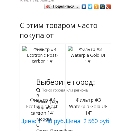
товаре у продавцов.
Поделиться…
С этим товаром часто
покупают
Выберите город:
В
Фильтр #4
Фильтр #3
Волгоград
Ecotronic Post-
Waterpia Gold UF
Воронеж
carbon 14”
14”
М
Москва
Цена: 1 440 руб.
Цена: 2 560 руб.
С
Санкт-Петербург