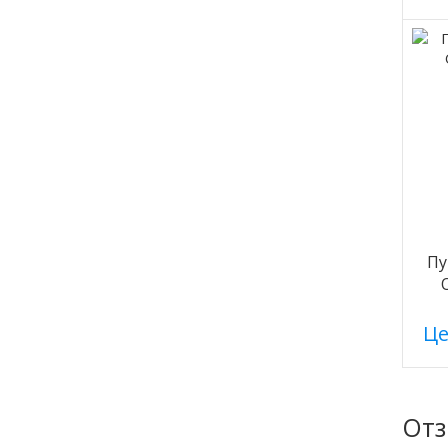
Пу
Це
От