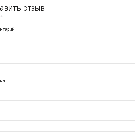
авить отзыв
ка:
нтарий
имя