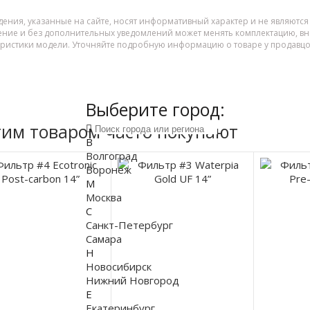
дения, указанные на сайте, носят информативный характер и не являютс
ение и без дополнительных уведомлений может менять комплектацию, вне
еристики модели. Уточняйте подробную информацию о товаре у продавцо
Выберите город:
тим товаром часто покупают
В
Волгоград
Воронеж
М
Москва
С
Санкт-Петербург
Самара
Н
Новосибирск
Нижний Новгород
Е
Екатеринбург