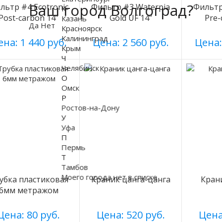
Ваш город Волгоград?
льтр #4 Ecotronic
Фильтр #3 Waterpia
Фильтр
К
Post-carbon 14”
Gold UF 14”
Pre-
Казань
Да
Нет
Красноярск
Калининград
на: 1 440 руб.
Цена: 2 560 руб.
Цена:
Крым
Ч
Челябинск
О
Омск
Р
Ростов-на-Дону
У
Уфа
П
Пермь
Т
Тамбов
Моего города нет в списке
убка пластиковая
Краник цанга-цанга
Кран
6мм метражом
Цена: 80 руб.
Цена: 520 руб.
Цена