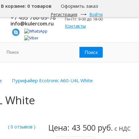
В корзине:
0 товаров
Оформить заказ
8 800 500-345-1
Москва
Регистрация
Войти
+7 495 766-69-78
Пн-Пт: 9-00 до 18-00
info@kulercom.ru
Контакты
и
Пурифайер Ecotronic A60-U4L White
L White
Цена: 43 500 руб.
( 0 отзывов )
с НДС