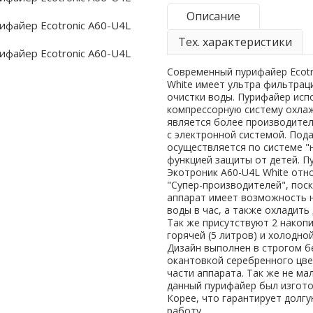
Описание
Тех. характеристики
Современный пурифайер Ecotr
White имеет ультра фильтрац
очистки воды. Пурифайер исп
компрессорную систему охла
является более производител
с электронной системой. Под
осуществляется по системе "
функцией защиты от детей. П
Экотроник A60-U4L White отно
"Супер-производителей", пос
аппарат имеет возможность н
воды в час, а также охладить
Так же присутствуют 2 накоп
горячей (5 литров) и холодной
Дизайн выполнен в строгом б
окантовкой серебренного цве
части аппарата. Так же не ма
данный пурифайер был изгот
Корее, что гарантирует долг
работу.