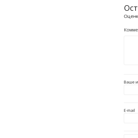
Ост
Оцен
Комме
Ваше 
E-mail