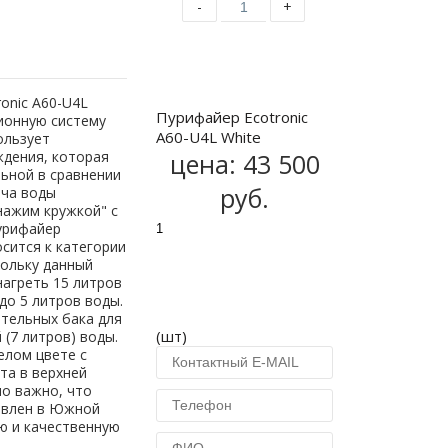
-
+
Купить
onic A60-U4L
Пурифайер Ecotronic
ионную систему
A60-U4L White
ользует
ждения, которая
цена:
43 500
ьной в сравнении
руб.
ача воды
нажим кружкой" с
урифайер
сится к категории
кольку данный
агреть 15 литров
 до 5 литров воды.
ительных бака для
(шт)
 (7 литров) воды.
елом цвете с
та в верхней
ло важно, что
овлен в Южной
ую и качественную