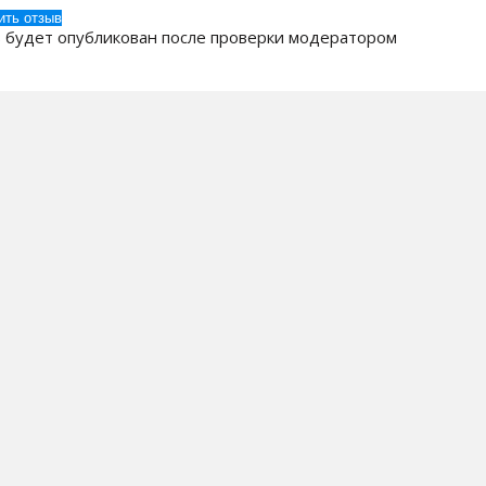
 будет опубликован после проверки модератором
 Компании
Бренды
ак заказать?
Кулеры для воды
оставка
Пурифайеры
плата
Помпы для воды