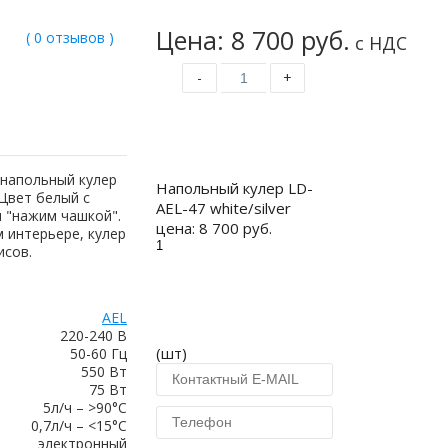
Цена: 8 700 руб.
( 0 отзывов )
с НДС
-
+
Купить
 напольный кулер
Напольный кулер LD-
Цвет белый с
AEL-47 white/silver
и "нажим чашкой".
цена:
8 700 руб.
 интерьере, кулер
исов.
AEL
220-240 В
(шт)
50-60 Гц
550 Вт
75 Вт
5л/ч – >90°С
0,7л/ч – <15°С
электронный