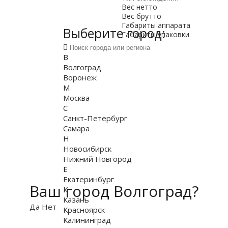
Вес нетто
Вес брутто
Габариты аппарата
Выберите город:
Габариты упаковки
В
Волгоград
Воронеж
М
Москва
С
Санкт-Петербург
Самара
Н
Новосибирск
Нижний Новгород
Е
Екатеринбург
Ваш город Волгоград?
К
Казань
Да
Нет
Красноярск
Калининград