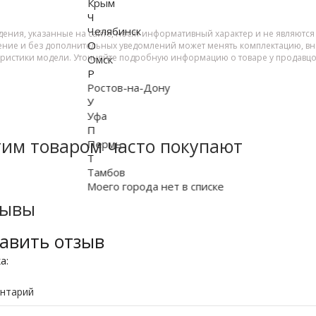
Крым
Ч
Челябинск
дения, указанные на сайте, носят информативный характер и не являютс
О
ение и без дополнительных уведомлений может менять комплектацию, вне
еристики модели. Уточняйте подробную информацию о товаре у продавцо
Омск
Р
Ростов-на-Дону
У
Уфа
П
тим товаром часто покупают
Пермь
Т
Тамбов
Моего города нет в списке
зывы
авить отзыв
ка:
нтарий