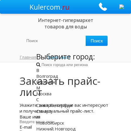
Kulercom.
ru
Интернет-гипермаркет
товаров для воды
Выберите город:
Главная
Прайс-лист
В
Волгоград
Заказать прайс-
Воронеж
М
лист
Москва
С
Укажите товары которые вас интересуют
Санкт-Петербург
и получите актуальный прайс-лист.
Самара
Ваше имя
Н
Новосибирск
E-mail
Нижний Новгород