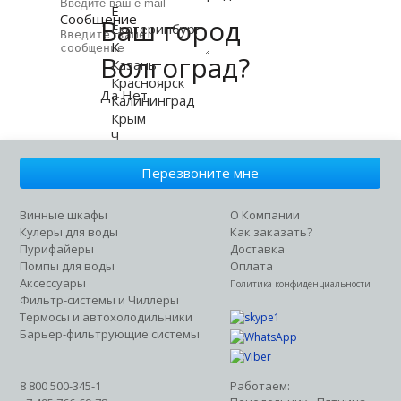
Е
Сообщение
Ваш город
Екатеринбург
К
Волгоград?
Отправить
Казань
Красноярск
Да
Нет
Калининград
Крым
Ч
Челябинск
О
Перезвоните мне
Омск
Р
Винные шкафы
О Компании
Ростов-на-Дону
Кулеры для воды
Как заказать?
У
Пурифайеры
Доставка
Уфа
Помпы для воды
Оплата
П
Аксессуары
Политика конфиденциальности
Пермь
Фильтр-системы и Чиллеры
Т
Термосы и автохолодильники
Тамбов
Барьер-фильтрующие системы
Моего города нет в списке
8 800 500-345-1
Работаем: