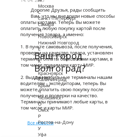
14. 04. 2015
Москва
Дорогие Друзья, рады сообщить
С
Вам, что мы внедрили новые способы
Санкт-Петербург
оплаты картами. Теперь Вы можете
Самара
оплатить любую покупку картой после
Н
получения товара, а именно:
Новосибирск
Нижний Новгород
1. В пункте самовывоза, после получения,
Е
Ваш город
проверки на качество товара, установлен
Екатеринбург
терминал оплаты банковскими картами, в
К
том числе принимаем карту МИР.
Волгоград?
Казань
Красноярск
2. Выданы мобильные терминалы нашим
Да
Нет
Калининград
водителям - экспедиторам, теперь Вы
Крым
можете оплатить свою покупку после
Ч
получения и проверки на качество.
Челябинск
Терминалы принимают любые карты, в
О
том числе и карты МИР.
Омск
Р
Ростов-на-Дону
Все новости
У
Уфа