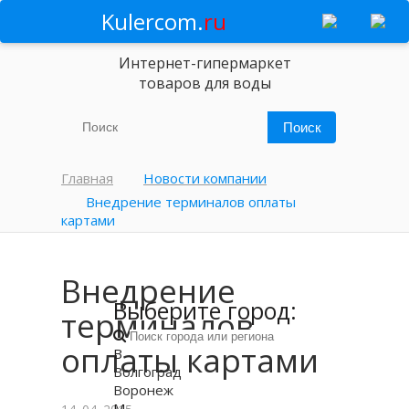
Kulercom.
ru
Интернет-гипермаркет
товаров для воды
Главная
Новости компании
Внедрение терминалов оплаты
картами
Внедрение
Выберите город:
терминалов
оплаты картами
В
Волгоград
Воронеж
М