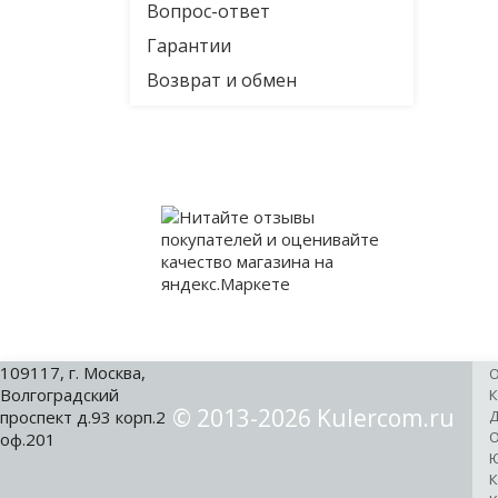
Вопрос-ответ
Гарантии
Возврат и обмен
109117, г. Москва,
О
Волгоградский
К
© 2013-2026 Kulercom.ru
проспект д.93 корп.2
Д
О
оф.201
Ю
К