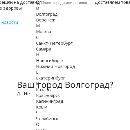
решли на доставку "до последнего" клиента. Доставляем тов
е здоровы!
В
Волгоград
Воронеж
 новости
М
Москва
С
Санкт-Петербург
Самара
Н
Новосибирск
Нижний Новгород
Е
Екатеринбург
Ваш город Волгоград?
К
Казань
Да
Нет
Красноярск
Калининград
Крым
Ч
Челябинск
О