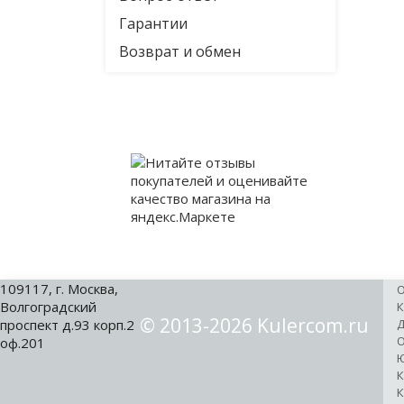
Гарантии
Возврат и обмен
109117, г. Москва,
О
Волгоградский
К
© 2013-2026 Kulercom.ru
проспект д.93 корп.2
Д
О
оф.201
Ю
К
К