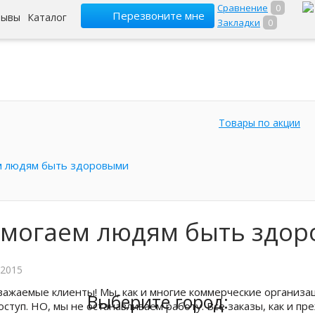
Сравнение
0
Перезвоните мне
зывы
Каталог
Закладки
0
Товары по акции
 людям быть здоровыми
могаем людям быть здо
 2015
важаемые клиенты! Мы, как и многие коммерческие организ
Выберите город:
оступ. НО, мы не останавливаем работу. Все заказы, как и пр