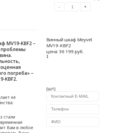
-
+
Купить
Винный шкаф Meyvel
ф MV19-KBF2 –
MV19-KBF2
 проблемы
цена:
36 199 руб.
вина.
льность,
ноценная
го погреба» –
9-KBF2.
(шт)
лает её
нства:
з стали
овременная
лит Вам в любое
рировать Вашу