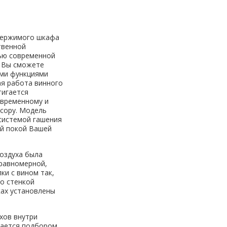
держимого шкафа
твенной
щью современной
я Вы сможете
еми функциями
ая работа винного
тигается
овременному и
сору. Модель
системой гашения
ый покой Вашей
воздуха была
 равномерной,
и с вином так,
со стенкой
ках установлены
хов внутри
вается подбором