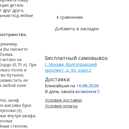
Купить в 1 клик
ждая деталь
 друг друга,
льным под любые
К сравнению
Добавить в закладки
ространство.
треннему
м Вы сможете
бъема.
Бесплатный самовывоз:
считано на
г. Москва, Волгоградский
ордо (0,75 л). При
лько полок и
проспект, д. 93, корп.2
во бутылок.
Доставка:
разместить ее
в любой зоне:
Ближайшая на
10.08.2026
В день заказа
возможна
Условия доставки
лок, шкаф
з массива бука:
Условия оплаты
уполки (3).
ные внутри шкафа,
носных
йным стеклом,