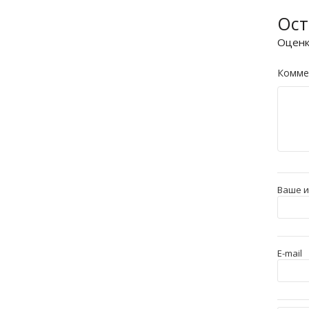
Ост
Оцен
Комме
Ваше 
E-mail