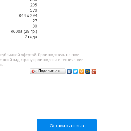
295
570
844 х 294
27
30
R600a (28 гр.)
2 года
я публичной офертой. Производитель на свое
шний вид, страну производства и технические
в.
Поделиться…
Оставить отзыв