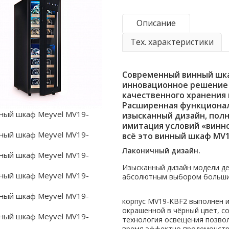
Описание
Тех. характеристики
Современный винный шка
инновационное решение
качественного хранения 
Расширенная функциона
изысканный дизайн, пол
имитация условий «винно
всё это винный шкаф MV1
Лаконичный дизайн.
Изысканный дизайн модели де
абсолютным выбором больши
корпус MV19-KBF2 выполнен и
окрашенной в чёрный цвет, с
технология освещения позво
время эффектно продемонст