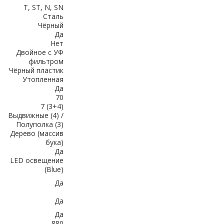
T, ST, N, SN
Сталь
Чёрный
Да
Нет
Двойное с УФ
фильтром
Чёрный пластик
Утопленная
Да
70
7 (3+4)
Выдвижные (4) /
Полуполка (3)
Дерево (массив
бука)
Да
LED освещение
(Blue)
Да
Да
Да
880