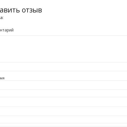
авить отзыв
ка:
нтарий
имя