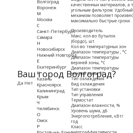
Волгоград
качественных материалов, а 
Воронеж
угольным фильтром. Удобный
М
механизм позволяет произвес
Москва
максимально быстрые сроки.
С
Производитель
Санкт-Петербург
Макс. кол-во бутылок
Самара
(бордо), шт.
Н
Кол-во температурных зон
Новосибирск
Диапазон температуры , °C
Нижний Новгород
Диапазон температуры
Е
верхней зоны, °C
Екатеринбург
Диапазон температуры
Ваш город Волгоград?
К
нижней зоны, °C
Казань
Тип охлаждения
Да
Нет
Вид охлаждения
Красноярск
Тип установки
Калининград
Тип управления
Крым
Термостат
Ч
Диапазон влажности, %
Челябинск
Уровень шума, дБ
О
Энергопотребление, кВт/
Омск
год
Р
Класс
Ростов-на-Дону
энергоэффективности