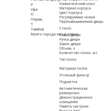
Климатический класс
У
Материал корпуса
Уфа
Цвет корпуса
П
Регулируемые ножки
Пермь
Перенавешиваемая дверь
Т
Стекло
Тамбов
Моего города нет в списке
Рамка двери
Ручка двери
Замок двери
Объем, л
Количество полок, шт.
Тип полок
Материал полок
Угольный фильтр
Подсветка
Автоматическая
разморозка
Демонстрационное
освещение
Память настроек
Высота (мм)