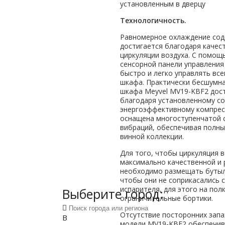
установленным в дверцу
Технологичность.
Равномерное охлаждение со
достигается благодаря качес
циркуляции воздуха. С помо
сенсорной панели управлени
быстро и легко управлять вс
шкафа. Практически бесшумн
шкафа Meyvel MV19-KBF2 дос
благодаря установленному с
энергоэффективному компрес
оснащена многоступенчатой 
вибраций, обеспечивая полн
винной коллекции.
Для того, чтобы циркуляция 
максимально качественной и
необходимо размещать бутылк
чтобы они не соприкасались 
испарителя, для этого на пол
Выберите город:
ограничительные бортики.
Отсутствие посторонних запа
В
модели MV19-KBF2 обеспечи