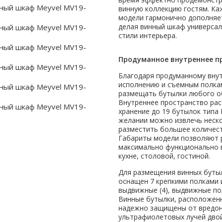
винную коллекцию гостям. Ка
модели гармонично дополняет
делая винный шкаф универса
стили интерьера.
Продуманное внутреннее п
Благодаря продуманному вну
исполнению и съемным полка
размещать бутылки любого о
Внутреннее пространство рас
хранение до 19 бутылок типа Б
желании можно извлечь неско
разместить большее количест
Габариты модели позволяют 
максимально функционально 
кухне, столовой, гостиной.
Для размещения винных буты
оснащен 7 крепкими полками и
выдвижные (4), выдвижные пол
Винные бутылки, расположен
надежно защищены от вредо
ультрафиолетовых лучей дво