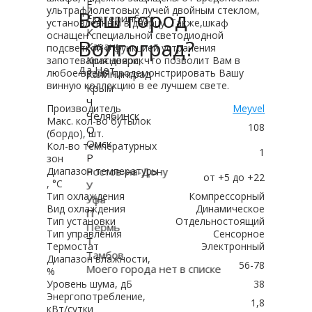
Е
ультрафиолетовых лучей двойным стеклом,
Ваш город
Екатеринбург
установленным в дверцу. Также,шкаф
К
оснащен специальной светодиодной
Волгоград?
Казань
подсветкой и функцией устранения
Красноярск
запотевания двери, что позволит Вам в
Да
Нет
любое время продемонстрировать Вашу
Калининград
винную коллекцию в ее лучшем свете.
Крым
Ч
Производитель
Meyvel
Челябинск
Макс. кол-во бутылок
108
О
(бордо), шт.
Омск
Кол-во температурных
1
Р
зон
Ростов-на-Дону
Диапазон температуры
от +5 до +22
, °C
У
Тип охлаждения
Компрессорный
Уфа
Вид охлаждения
Динамическое
П
Тип установки
Отдельностоящий
Пермь
Тип управления
Сенсорное
Т
Термостат
Электронный
Тамбов
Диапазон влажности,
56-78
Моего города нет в списке
%
Уровень шума, дБ
38
Энергопотребление,
1,8
кВт/сутки