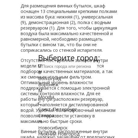
Для размещения винных бутылок, шкаф
оснащен 13 специальными крепкими полками
из массива бука: нижняя (1), универсальная
(9), демонстрационная (2), полка с водным
резервуаром (1). Для того, чтобы циркуляция
воздуха была максимально качественной и
равномерной, необходимо размещать
бутылки с вином так, что бы они не
соприкасались со стенкой испарителя.
Выберите город:
Отсутствие посторонних запахов внутри
модели MV108-WB1-M обеспечивается
подбором качественных материалов, а так
В
же сменным угольным фильтром.
Волгоград
Оптимальный уровень влажности
Воронеж
поддерживается с помощью электронной
М
системы контроля влажности. Для её
Москва
работы внутри расположен резервуар,
С
который наполняется дистиллированной
Санкт-Петербург
водой. Удобный балансировочный механизм
Самара
позволяет произвести установку в
Н
максимально быстрые сроки.
Новосибирск
Винные бутылки, расположенные внутри
Нижний Новгород
шкафа, надежно защищены от вредоносных