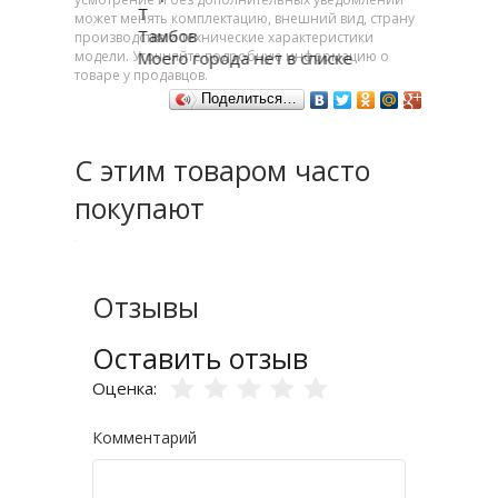
Т
может менять комплектацию, внешний вид, страну
Тамбов
производства и технические характеристики
модели. Уточняйте подробную информацию о
Моего города нет в списке
товаре у продавцов.
Поделиться…
С этим товаром часто
покупают
Отзывы
Оставить отзыв
Оценка:
Комментарий