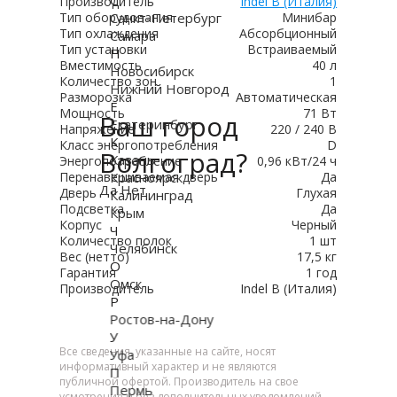
С
Производитель
Indel B (Италия)
Тип оборудования
Санкт-Петербург
Минибар
Тип охлаждения
Абсорбционный
Самара
Тип установки
Встраиваемый
Н
Вместимость
40 л
Новосибирск
Количество зон
1
Нижний Новгород
Разморозка
Автоматическая
Е
Мощность
71 Вт
Ваш город
Екатеринбург
Напряжение
220 / 240 В
К
Класс энергопотребления
D
Волгоград?
Казань
Энергопотребление
0,96 кВт/24 ч
Перенавешиваемая дверь
Красноярск
Да
Да
Нет
Дверь
Глухая
Калининград
Подсветка
Да
Крым
Корпус
Черный
Ч
Количество полок
1 шт
Челябинск
Вес (нетто)
17,5 кг
О
Гарантия
1 год
Омск
Производитель
Indel В (Италия)
Р
Ростов-на-Дону
У
Все сведения, указанные на сайте, носят
Уфа
информативный характер и не являются
П
публичной офертой. Производитель на свое
Пермь
усмотрение и без дополнительных уведомлений