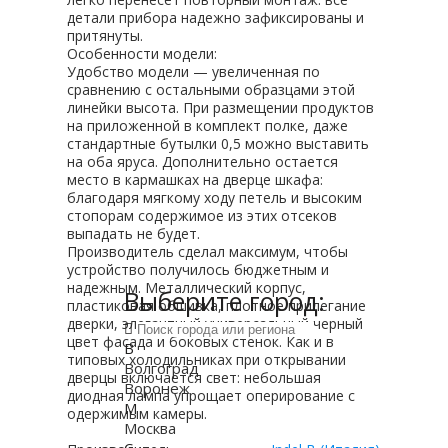
детали прибора надежно зафиксированы и
притянуты.
Особенности модели:
Удобство модели — увеличенная по
сравнению с остальными образцами этой
линейки высота. При размещении продуктов
на приложенной в комплект полке, даже
стандартные бутылки 0,5 можно выставить
на оба яруса. Дополнительно остается
место в кармашках на дверце шкафа:
благодаря мягкому ходу петель и высоким
стопорам содержимое из этих отсеков
выпадать не будет.
Производитель сделал максимум, чтобы
устройство получилось бюджетным и
надежным. Металлический корпус,
Выберите город:
пластиковая обшивка, плотное прилегание
дверки, элегантный универсальный черный
цвет фасада и боковых стенок. Как и в
В
типовых холодильниках при открывании
Волгоград
дверцы включается свет: небольшая
Воронеж
диодная лампа упрощает оперирование с
М
одержимым камеры.
Москва