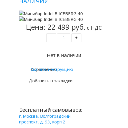
НАЛИЧИИ
Цена: 22 499 руб.
с НДС
-
+
К сравнению
Скачать инструкцию
Добавить в закладки
Бесплатный самовывоз:
г. Москва, Волгоградский
проспект, д. 93, корп.2