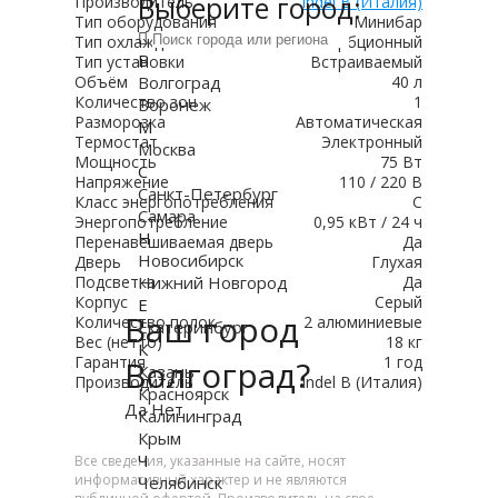
Выберите город:
Производитель
Indel B (Италия)
Тип оборудования
Минибар
Тип охлаждения
Абсорбционный
В
Тип установки
Встраиваемый
Объём
Волгоград
40 л
Количество зон
1
Воронеж
Разморозка
Автоматическая
М
Термостат
Электронный
Москва
Мощность
75 Вт
С
Напряжение
110 / 220 В
Санкт-Петербург
Класс энергопотребления
C
Самара
Энергопотребление
0,95 кВт / 24 ч
Н
Перенавешиваемая дверь
Да
Новосибирск
Дверь
Глухая
Подсветка
Нижний Новгород
Да
Корпус
Серый
Е
Ваш город
Количество полок
2 алюминиевые
Екатеринбург
Вес (нетто)
18 кг
К
Гарантия
1 год
Волгоград?
Казань
Производитель
Indel B (Италия)
Красноярск
Да
Нет
Калининград
Крым
Ч
Все сведения, указанные на сайте, носят
информативный характер и не являются
Челябинск