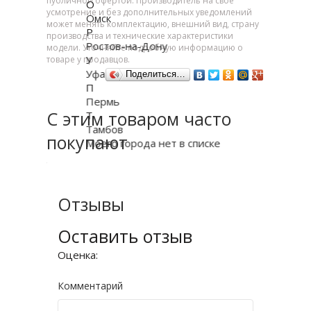
публичной офертой. Производитель на свое
О
усмотрение и без дополнительных уведомлений
Омск
может менять комплектацию, внешний вид, страну
Р
производства и технические характеристики
Ростов-на-Дону
модели. Уточняйте подробную информацию о
У
товаре у продавцов.
Уфа
Поделиться…
П
Пермь
С этим товаром часто
Т
Тамбов
покупают
Моего города нет в списке
Отзывы
Оставить отзыв
Оценка:
Комментарий