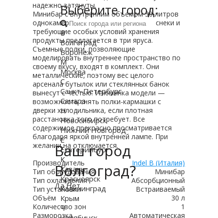
надежно затянуты.
Выберите город:
Минибар с внутренним объемом 30 литров
однокамерный. Размещать напитки, снеки и
требующие особых условий хранения
В
продукты предлагается в три яруса.
Волгоград
Съемные полки, позволяющие
Воронеж
моделировать внутреннее пространство по
М
своему вкусу, входят в комплект. Они
Москва
металлические, поэтому вес целого
С
арсенала бутылок или стеклянных банок
Санкт-Петербург
вынесут с честью. Изюминка модели —
Самара
возможность снять полки-кармашки с
Н
дверки холодильника, если плотная
расстановка того потребует. Все
Новосибирск
содержимое прекрасно просматривается
Нижний Новгород
благодаря яркой внутренней лампе. При
Е
Ваш город
желании на отключается.
Екатеринбург
К
Производитель
Indel B (Италия)
Волгоград?
Казань
Тип оборудования
Минибар
Красноярск
Тип охлаждения
Абсорбционный
Да
Нет
Калининград
Тип установки
Встраиваемый
Крым
Объём
30 л
Количество зон
1
Ч
Разморозка
Автоматическая
Челябинск