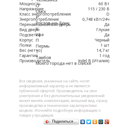
Мощность
60 Вт
О
Напряжение
115 / 230 В
Омск
Класс энергопотребления
D
Р
Энергопотребление
0,748 кВт/24ч
Ростов-на-Дону
Перенавешиваемая дверь
Да
У
Вид двери
Глухая
Уфа
Подсветка
Да
П
Корпус
Черный
Полки
1 шт
Пермь
Вес (нетто)
14,7 кг
Т
Гарантия
1 год
Тамбов
Производитель
Indel B (Италия)
Моего города нет в списке
Все сведения, указанные на сайте, носят
информативный характер и не являются
публичной офертой. Производитель на свое
усмотрение и без дополнительных уведомлений
может менять комплектацию, внешний вид, страну
производства и технические характеристики
модели. Уточняйте подробную информацию о
товаре у продавцов.
Поделиться…