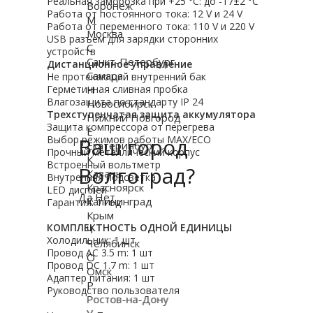
Реальная заморозка при +25 °C: до -17±2 °С
Воронеж
Работа от постоянного тока: 12 V и 24 V
М
Работа от переменного тока: 110 V и 220 V
Москва
USB разъем для зарядки сторонних
С
устройств
Санкт-Петербург
Дистанционное управление
Самара
Не протекающий внутренний бак
Н
Герметичная сливная пробка
Влагозащита по стандарту IP 24
Новосибирск
Трехступенчатая защита аккумулятора
Нижний Новгород
Защита компрессора от перегрева
Е
Ваш город
Выбор режимов работы MAX/ECO
Екатеринбург
Прочный металлический корпус
К
Встроенный вольтметр
Волгоград?
Казань
Внутренняя подсветка
Красноярск
LED дисплей
Да
Нет
Калининград
Гарантия: 1 год
Крым
КОМПЛЕКТНОСТЬ ОДНОЙ ЕДИНИЦЫ
Ч
Холодильник: 1 шт
Челябинск
Провод AC 3.5 m: 1 шт
О
Провод DC 1.7 m: 1 шт
Омск
Адаптер питания: 1 шт
Р
Руководство пользователя
Ростов-на-Дону
У