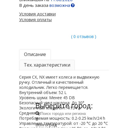
В день заказа
возможна
Условия доставки
Условия оплаты
( 0 отзывов )
Описание
Тех. характеристики
Серия CX, NX имеет колеса и выдвижную
ручку. Отличный и качественный
холодильник. Легко перемещается.
Внутренний объем: 52 L
Уровень шума: Менее 45 DB
Безопасный угол наклона: До 30°
Выберите город:
Экологичный хладагент: R134 A
Средняя мощность: 45±5 W
Потребляемая мощность: 0.2-0.25 kw.h/24 h
В
Управление температурой: от -20 °С до 20 °С
Волгоград