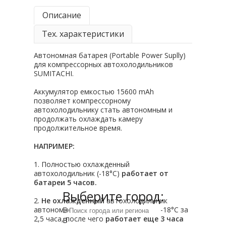
Описание
Тех. характеристики
Автономная батарея (Portable Power Suplly)
для компрессорных автохолодильников
SUMITACHI.
Аккумулятор емкостью 15600 mAh
позволяет компрессорному
автохолодильнику стать автономным и
продолжать охлаждать камеру
продолжительное время.
НАПРИМЕР:
1. Полностью охлажденный
автохолодильник (-18°С)
работает от
батареи 5 часов.
Выберите город:
2.
Не охлажденный
автохолодильник
автономно охлаждается с +20°С до -18°С за
2,5 часа, после чего
работает еще 3 часа
В