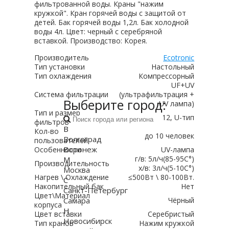
фильтрованной воды. Краны "нажим
кружкой". Кран горячей воды с защитой от
детей. Бак горячей воды 1,2л. Бак холодной
воды 4л. Цвет: черный с серебряной
вставкой. Производство: Корея.
Производитель
Ecotronic
Тип установки
Настольный
Тип охлаждения
Компрессорный
UF+UV
Система фильтрации
(ультрафильтрация +
Выберите город:
UV лампа)
Тип и размер
12, U-тип
фильтров
В
Кол-во
до 10 человек
Волгоград
пользователей
Воронеж
Особенности
UV-лампа
г/в: 5л/ч(85-95C°)
М
Производительность
х/в: 3л/ч(5-10C°)
Москва
Нагрев \ Охлаждение
≤500Вт \ 80-100Вт.
С
Накопительный бак
Нет
Санкт-Петербург
Цвет\Материал
Самара
Чёрный
корпуса
Н
Цвет вставки
Серебристый
Новосибирск
Тип кранов
Нажим кружкой