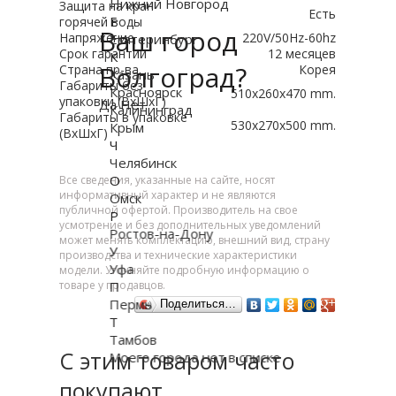
Нижний Новгород
Защита на кран
Есть
Е
горячей воды
Ваш город
Напряжение
220V/50Hz-60hz
Екатеринбург
Срок гарантии
12 месяцев
К
Волгоград?
Страна пр-ва
Корея
Казань
Габариты без
Красноярск
510x260x470 mm.
упаковки (ВxШxГ)
Да
Нет
Калининград
Габариты в упаковке
530x270x500 mm.
Крым
(ВxШxГ)
Ч
Челябинск
О
Все сведения, указанные на сайте, носят
информативный характер и не являются
Омск
публичной офертой. Производитель на свое
Р
усмотрение и без дополнительных уведомлений
Ростов-на-Дону
может менять комплектацию, внешний вид, страну
У
производства и технические характеристики
Уфа
модели. Уточняйте подробную информацию о
П
товаре у продавцов.
Пермь
Поделиться…
Т
Тамбов
С этим товаром часто
Моего города нет в списке
покупают