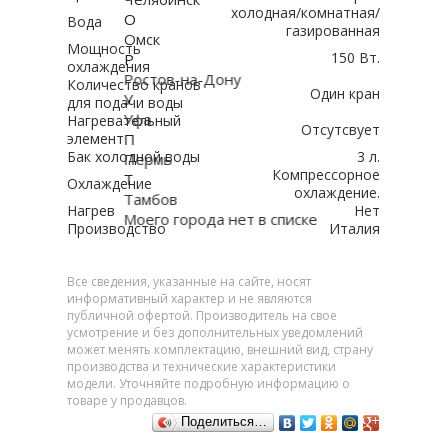
холодная/комнатная/
О
Вода
газированная
Омск
Мощность
150 Вт.
Р
охлаждения
Ростов-на-Дону
Количество кранов
Один кран
У
для подачи воды
Уфа
Нагревательный
Отсутсвует
П
элемент
Бак холодной воды
3 л.
Пермь
Компрессорное
Т
Охлаждение
охлаждение.
Тамбов
Нагрев
Нет
Моего города нет в списке
Производство
Италия
Все сведения, указанные на сайте, носят
информативный характер и не являются
публичной офертой. Производитель на свое
усмотрение и без дополнительных уведомлений
может менять комплектацию, внешний вид, страну
производства и технические характеристики
модели. Уточняйте подробную информацию о
товаре у продавцов.
Поделиться…