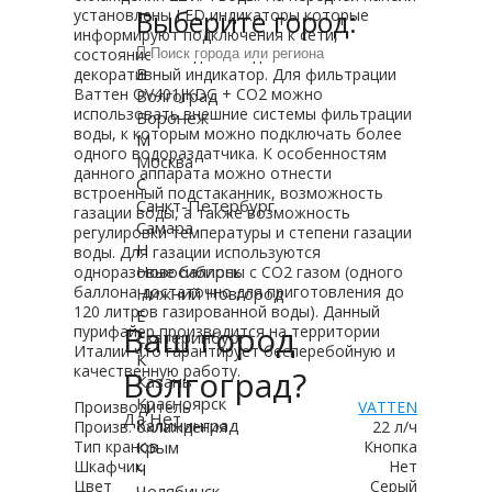
Выберите город:
установлены LED индикаторы которые
информируют подключения к сети,
состояние холодной воды, а также
В
декоративный индикатор. Для фильтрации
Ваттен OV401JKDG + СО2 можно
Волгоград
использовать внешние системы фильтрации
Воронеж
воды, к которым можно подключать более
М
одного водораздатчика. К особенностям
Москва
данного аппарата можно отнести
С
встроенный подстаканник, возможность
Санкт-Петербург
газации воды, а также возможность
Самара
регулировки температуры и степени газации
Н
воды. Для газации используются
Новосибирск
одноразовые баллоны с CO2 газом (одного
баллона достаточно для приготовления до
Нижний Новгород
120 литров газированной воды). Данный
Е
Ваш город
пурифайер производится на территории
Екатеринбург
Италии что гарантирует бесперебойную и
К
качественную работу.
Волгоград?
Казань
Красноярск
Производитель
VATTEN
Да
Нет
Калининград
Произв. охлаждения
22 л/ч
Крым
Тип кранов
Кнопка
Шкафчик
Нет
Ч
Цвет
Серый
Челябинск