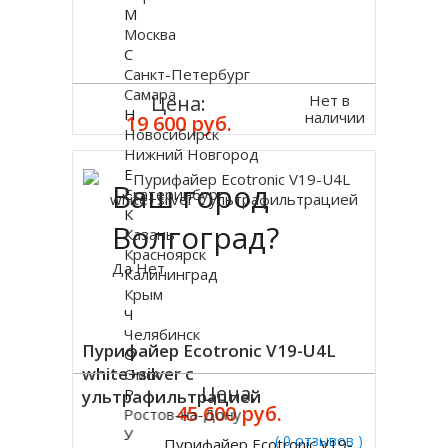
М
Москва
С
Санкт-Петербург
Самара
Нет в
Цена:
Н
наличии
19 600 руб.
Новосибирск
Нижний Новгород
Е
Ваш город
Екатеринбург
К
Волгоград?
Казань
Красноярск
Да
Нет
Калининград
Крым
Ч
Челябинск
Пурифайер Ecotronic V19-U4L
О
white+silver с
Омск
Цена:
Р
ультрафильтрацией
45 600 руб.
Ростов-на-Дону
У
( 0 отзывов )
Пурифайер Ecotronic V19-