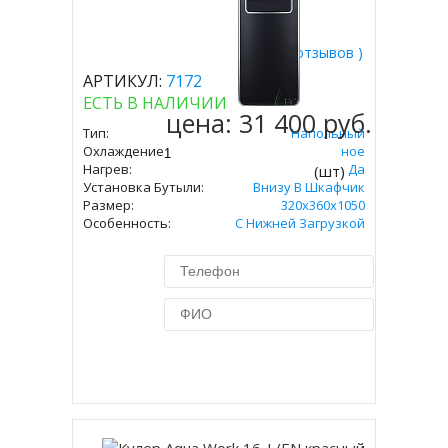
( 0 отзывов )
АРТИКУЛ:
7172
ЕСТЬ В НАЛИЧИИ
цена:
31 400 руб.
Тип:
Напольный
Охлаждение:
Компрессорное
Нагрев:
Да
(шт)
Установка Бутыли:
Внизу В Шкафчик
Размер:
320x360х1050
Особенность:
С Нижней Загрузкой
Купить в 1 клик