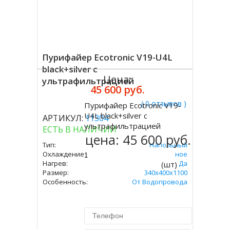
Пурифайер Ecotronic V19-U4L
black+silver с
Цена:
ультрафильтрацией
45 600 руб.
( 0 отзывов )
Пурифайер Ecotronic V19-
Купить
U4L black+silver с
АРТИКУЛ:
11304
ультрафильтрацией
ЕСТЬ В НАЛИЧИИ
цена:
45 600 руб.
Тип:
Напольный
Охлаждение:
Компрессорное
Нагрев:
Да
(шт)
Размер:
340x400х1100
Особенность:
От Водопровода