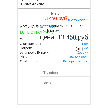
шкафчиком
Цена:
13 450 руб.
( 0 отзывов )
Кулер Aqua Work 0,7-LR со
АРТИКУЛ:
023209
Купить
шкафчиком
ЕСТЬ В НАЛИЧИИ
цена:
13 450 руб.
Тип:
Напольный
Охлаждение:
Компрессорное
Нагрев:
Да
(шт)
Установка Бутыли:
Сверху
Размер:
300х290х860
Особенность:
Компрессорные
Купить в 1 клик