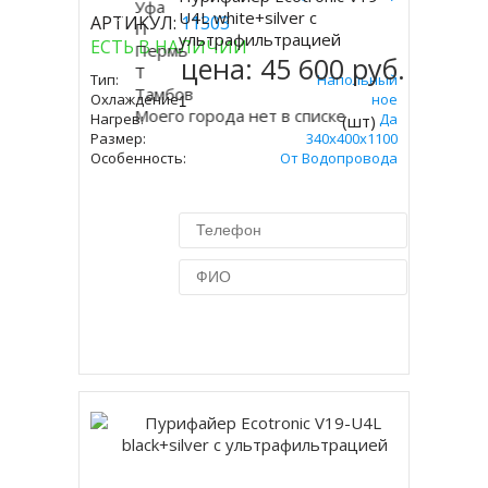
Уфа
Купить
U4L white+silver с
АРТИКУЛ:
11303
П
ультрафильтрацией
ЕСТЬ В НАЛИЧИИ
Пермь
цена:
45 600 руб.
Т
Тип:
Напольный
Тамбов
Охлаждение:
Компрессорное
Моего города нет в списке
Нагрев:
Да
(шт)
Размер:
340x400х1100
Особенность:
От Водопровода
Купить в 1 клик