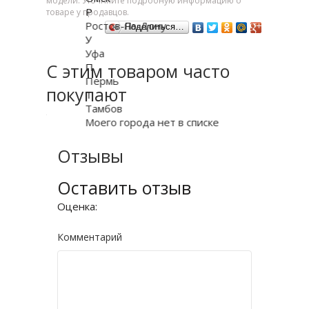
модели. Уточняйте подробную информацию о
Р
товаре у продавцов.
Ростов-на-Дону
Поделиться…
У
Уфа
С этим товаром часто
П
Пермь
покупают
Т
Тамбов
Моего города нет в списке
Отзывы
Оставить отзыв
Оценка:
Комментарий