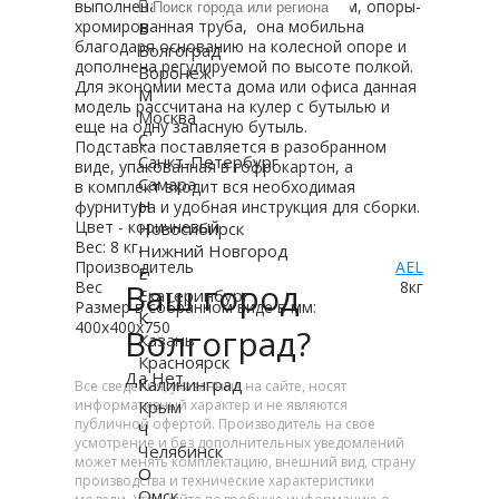
выполнена из материала МДФ 16 мм, опоры-
хромированная труба, она мобильна
В
благодаря основанию на колесной опоре и
Волгоград
дополнена регулируемой по высоте полкой.
Воронеж
Для экономии места дома или офиса данная
М
модель рассчитана на кулер с бутылью и
Москва
еще на одну запасную бутыль.
С
Подставка поставляется в разобранном
Санкт-Петербург
виде, упакованная в гофрокартон, а
Самара
в комплект входит вся необходимая
Н
фурнитура и удобная инструкция для сборки.
Цвет - коричневый
Новосибирск
Вес: 8 кг.
Нижний Новгород
Производитель
AEL
Е
Ваш город
Вес
8кг
Екатеринбург
Размер в собранном виде в мм:
К
400х400х750
Волгоград?
Казань
Красноярск
Да
Нет
Калининград
Все сведения, указанные на сайте, носят
Крым
информативный характер и не являются
публичной офертой. Производитель на свое
Ч
усмотрение и без дополнительных уведомлений
Челябинск
может менять комплектацию, внешний вид, страну
О
производства и технические характеристики
Омск