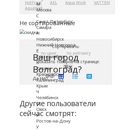
HotFrost
AEL
Aqua Work
VATTEN
М
AquaWell
Москва
С
Санкт-Петербург
Не сортированные
Самара
Н
Новосибирск
Нижний Новгород
Сортировать:
Е
по цене
по рейтингу
Ваш город
Екатеринбург
Показать товаров на странице:
К
Волгоград?
Казань
Красноярск
Вид:
Да
Нет
Калининград
Крым
Ч
Челябинск
Другие пользователи
О
Омск
сейчас смотрят:
Р
Ростов-на-Дону
У