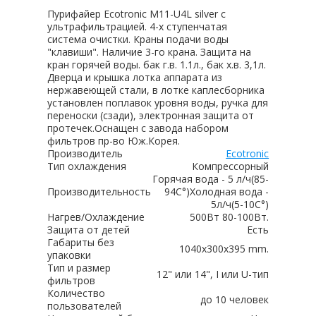
Пурифайер Ecotronic M11-U4L silver с
ультрафильтрацией. 4-х ступенчатая
система очистки. Краны подачи воды
"клавиши". Наличие 3-го крана. Защита на
кран горячей воды. бак г.в. 1.1л., бак х.в. 3,1л.
Дверца и крышка лотка аппарата из
нержавеющей стали, в лотке каплесборника
установлен поплавок уровня воды, ручка для
переноски (сзади), электронная защита от
протечек.Оснащен с завода набором
фильтров пр-во Юж.Корея.
Производитель
Ecotronic
Тип охлаждения
Компрессорный
Горячая вода - 5 л/ч(85-
Производительность
94C°)Холодная вода -
5л/ч(5-10C°)
Нагрев/Охлаждение
500Вт 80-100Вт.
Защита от детей
Есть
Габариты без
1040х300х395 mm.
упаковки
Тип и размер
12" или 14", I или U-тип
фильтров
Количество
до 10 человек
пользователей