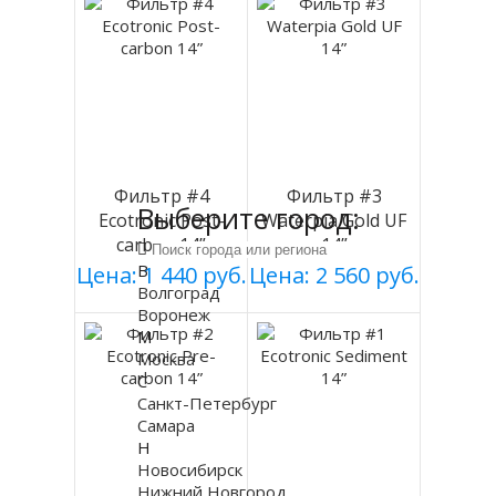
Фильтр #4
Фильтр #3
Выберите город:
Ecotronic Post-
Waterpia Gold UF
carbon 14”
14”
В
Цена: 1 440 руб.
Цена: 2 560 руб.
Волгоград
Воронеж
М
Москва
С
Санкт-Петербург
Самара
Н
Новосибирск
Нижний Новгород