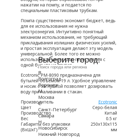
нажатии на помпу, и подается по
специальным пластиковым трубкам.
Помпа существенно экономит бюджет, ведь
для ее использования не нужна
электроэнергия. Интуитивно понятный
механизм использования, не требующий
прикладывания излишних физических усилий,
и простая эксплуатация делают эту модель
универсальной. Более того ее можно
Выберите город:
использовать много раз, переставляя с
одной бутыли на другую.
В
Ecotronic PM-8090 предназначена для
Волгоград
бутылей объемом 19 л. Удобное управление
Воронеж
и носик с заглушкой позволяет дозировать
М
воду при наливании в стакан.
Москва
Производитель
Ecotronic
С
Цвет
Серо-белая
Санкт-Петербург
Производство
Китай
Самара
Вес
0.5 кг
Н
Габариты без упаковки
250x130x115
Новосибирск
(ВxШxГ)
мм
Нижний Новгород