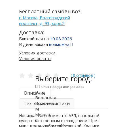
Бесплатный самовывоз:
г. Москва, Волгоградский
проспект, д. 93, корп.2
Доставка:
Ближайшая на
10.08.2026
В день заказа
возможна
Условия доставки
Условия оплаты
( 0 отзывов )
Выберите город:
В
Описание
Волгоград
Тех. характеристики
Воронеж
М
Москва
Новинка в ассортименте АЕЛ, напольный
С
кулер с электронным охлаждением. Цвет
маренго с серебряной вставкой. Краники
Санкт-Петербург