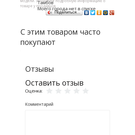
модели. Уточняйте подробную информацию о
Тамбов
товаре у продавцов.
Моего города нет в списке
Поделиться…
С этим товаром часто
покупают
Отзывы
Оставить отзыв
Оценка:
Комментарий