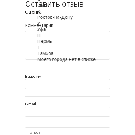
Оставить отзыв
Омск
Р
Оценка:
Ростов-на-Дону
У
Комментарий
Уфа
П
Пермь
Т
Тамбов
Моего города нет в списке
Ваше имя
E-mail