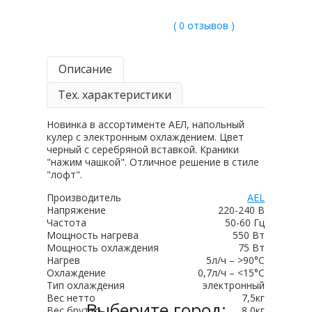
( 0 отзывов )
Описание
Тех. характеристики
Новинка в ассортименте АЕЛ, напольный
кулер с электронным охлаждением. Цвет
черный с серебряной вставкой. Краники
"нажим чашкой". Отличное решение в стиле
"лофт".
Производитель
AEL
Напряжение
220-240 В
Частота
50-60 Гц
Мощность нагрева
550 Вт
Мощность охлаждения
75 Вт
Нагрев
5л/ч – >90°С
Охлаждение
0,7л/ч – <15°С
Тип охлаждения
электронный
Вес нетто
7,5кг
Выберите город:
Вес брутто
8,0кг