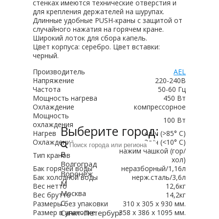
стенках имеются технические отверстия и
для крепления держателей на шурупах.
Длинные удобные PUSH-краны с защитой от
случайного нажатия на горячем кране.
Широкий лоток для сбора капель.
Цвет корпуса: серебро. Цвет вставки:
черный.
Производитель
AEL
Напряжение
220-240В
Частота
50-60 Гц
Мощность нагрева
450 Вт
Охлаждение
компрессорное
Мощность
100 Вт
охлаждения
Выберите город:
Нагрев
4л/ч (>85° С)
Охлаждение
2л/ч (<10° С)
нажим чашкой (гор/
В
Тип кранов
хол)
Волгоград
Бак горячей воды
неразборный/1,16л
Воронеж
Бак холодной воды
нерж.сталь/3,6л
М
Вес нетто
12,6кг
Москва
Вес брутто
14,2кг
С
Размеры без упаковки
310 x 305 х 930 мм.
Санкт-Петербург
Размер в упаковке
358 x 386 х 1095 мм.