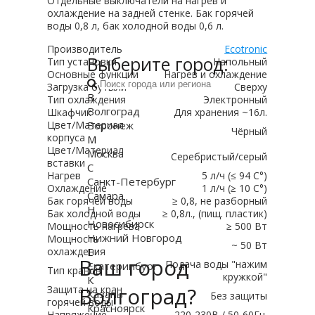
Отдельные выключатели на нагрев и
охлаждение на задней стенке. Бак горячей
воды 0,8 л, бак холодной воды 0,6 л.
Производитель
Ecotronic
Выберите город:
Тип установки
Напольный
Основные функции
Нагрев и охлаждение
Загрузка бутыли
Сверху
В
Тип охлаждения
Электронный
Волгоград
Шкафчик
Для хранения ~16л.
Воронеж
Цвет/Материал
Чёрный
корпуса
М
Цвет/Материал
Москва
Серебристый/серый
вставки
С
Нагрев
5 л/ч (≤ 94 C°)
Санкт-Петербург
Охлаждение
1 л/ч (≥ 10 C°)
Самара
Бак горячей воды
≥ 0,8, не разборный
Н
Бак холодной воды
≥ 0,8л., (пищ. пластик)
Новосибирск
Мощность нагрева
≥ 500 Вт
Нижний Новгород
Мощность
~ 50 Вт
Е
охлаждения
Ваш город
Подача воды "нажим
Екатеринбург
Тип кранов
кружкой"
К
Волгоград?
Защита на кран
Казань
Без защиты
горячей воды
Красноярск
Напряжение
220-230В / 50-60Гц.