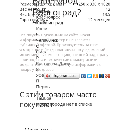
Ваш город
Размеры (ШхГхВ), мм
250 x 330 x 1020
К
Волгоград?
Вес нетто, кг
12
Казань
Вес брутто, кг
13.5
Красноярск
Гарантия, мес
12 месяцев
Да
Нет
Калининград
Крым
Ч
Все сведения, указанные на сайте, носят
Челябинск
информативный характер и не являются
публичной офертой. Производитель на свое
О
усмотрение и без дополнительных уведомлений
Омск
может менять комплектацию, внешний вид, страну
Р
производства и технические характеристики
Ростов-на-Дону
модели. Уточняйте подробную информацию о
У
товаре у продавцов.
Уфа
Поделиться…
П
Пермь
Т
С этим товаром часто
Тамбов
покупают
Моего города нет в списке