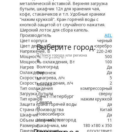
металлической вставкой. Верхняя загрузка
бутыли, шкафчик 12л для хранения чая,
кофе, стаканчиков и т.п. Удобные краники
"нажим кружкой". Кран горячей воды с
кнопкой-защитой от случайного нажатия.
Широкий лоток для сбора капель.
Производитель
AEL
Цвет корпуса
черный
Выберите город:
Цвет декора/отделки
серебро
Напряжение, В
220-240
Мощность нагрева, Вт
500
В
Мощность охлаждения, Вт
100
Волгоград
Нагрев
Да
Воронеж
Охлаждение
Да
Скорость нагрева, л/ч
5
М
Скорость охлаждения, л/ч
2
Москва
Тип охлаждения
компрессорный
С
Загрузка бутыли
сверху
Санкт-Петербург
Тип кранов
нажим кружкой
Самара
Защита крана горячей воды
да
Н
Страна производства
Китай
Новосибирск
Шкафчик
Да
Нижний Новгород
Объем шкафчика, л
11
Е
Размеры шкафчика, мм
180 x180 x 350
Панель управления
отсутствует
Екатеринбург