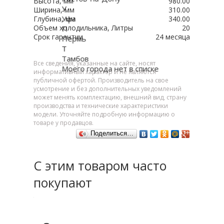
Высота, мм
980.00
У
Ширина, мм
310.00
Уфа
Глубина, мм
340.00
Объем холодильника, Литры
20
П
Срок гарантии
24 месяца
Пермь
Т
Тамбов
Все сведения, указанные на сайте, носят
Моего города нет в списке
информативный характер и не являются
публичной офертой. Производитель на свое
усмотрение и без дополнительных уведомлений
может менять комплектацию, внешний вид, страну
производства и технические характеристики
модели. Уточняйте подробную информацию о
товаре у продавцов.
Поделиться…
С этим товаром часто
покупают