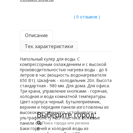
( 0 отзывов )
Описание
Тех. характеристики
Напольный кулер для воды. С
компрессорным охлаждением и с высокой
производительностью нагрева воды - до 6
литров в час (мощность водонагревателя
650 Вт). Шкафчик - холодильник 20л. Высота
стандартная - 980 мм. Для дома. Для офиса.
Три крана, управление кнопками - горячая,
холодная и вода комнатной температуры.
Цвет корпуса черный. Бутылеприёмник,
верхняя и передняя панели изготовлены из
Выберите город:
высококачественного, устойчивого к
ультрафиолету ABS пластика. Боковые
панели стальные.
В
Баки горячей и холодной воды из