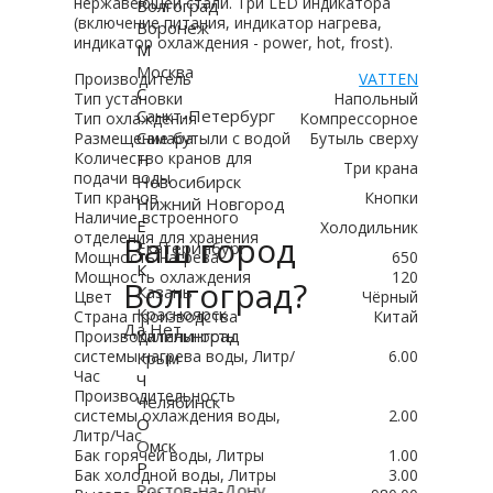
нержавеющей стали. Три LED индикатора
Волгоград
(включение питания, индикатор нагрева,
Воронеж
индикатор охлаждения - power, hot, frost).
М
Москва
Производитель
VATTEN
С
Тип установки
Напольный
Санкт-Петербург
Тип охлаждения
Компрессорное
Самара
Размещение бутыли с водой
Бутыль сверху
Количество кранов для
Н
Три крана
подачи воды
Новосибирск
Тип кранов
Кнопки
Нижний Новгород
Наличие встроенного
Е
Холодильник
отделения для хранения
Ваш город
Екатеринбург
Мощность нагрева
650
К
Мощность охлаждения
120
Волгоград?
Казань
Цвет
Чёрный
Красноярск
Страна производства
Китай
Да
Нет
Калининград
Производительность
системы нагрева воды, Литр/
6.00
Крым
Час
Ч
Производительность
Челябинск
системы охлаждения воды,
2.00
О
Литр/Час
Омск
Бак горячей воды, Литры
1.00
Р
Бак холодной воды, Литры
3.00
Ростов-на-Дону