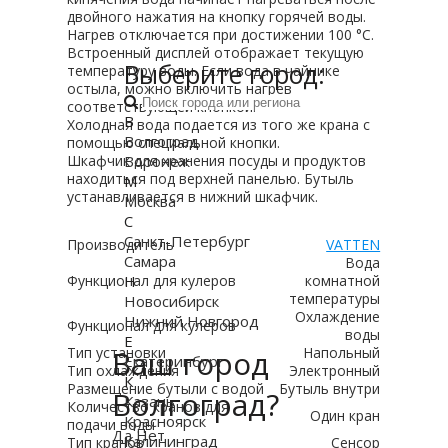
двойного нажатия на кнопку горячей воды.
Нагрев отключается при достижении 100 °С.
Встроенный дисплей отображает текущую
Выберите город:
температуру воды. Если вода в чайнике
остыла, можно включить нагрев
соответствующей кнопкой.
В
Холодная вода подается из того же крана с
Волгоград
помощью специальной кнопки.
Воронеж
Шкафчик для хранения посуды и продуктов
находиться под верхней панелью. Бутыль
М
устанавливается в нижний шкафчик.
Москва
С
Санкт-Петербург
Производитель
VATTEN
Самара
Вода
Н
Функционал для кулеров
комнатной
температуры
Новосибирск
Охлаждение
Нижний Новгород
Функционал для кулеров
воды
Е
Ваш город
Тип установки
Напольный
Екатеринбург
Тип охлаждения
Электронный
К
Размещение бутыли с водой
Бутыль внутри
Волгоград?
Казань
Количество кранов для
Один кран
Красноярск
подачи воды
Да
Нет
Калининград
Тип кранов
Сенсор