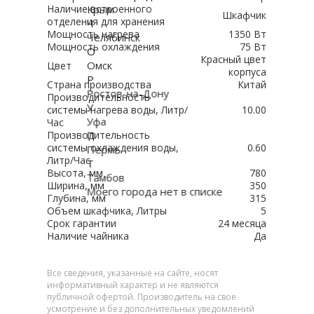
Крым
Наличие встроенного
Шкафчик
отделения для хранения
Ч
Мощность нагрева
1350 Вт
Челябинск
Мощность охлаждения
75 Вт
О
Красный цвет
Омск
Цвет
корпуса
Р
Страна производства
Китай
Ростов-на-Дону
Производительность
У
системы нагрева воды, Литр/
10.00
Уфа
Час
П
Производительность
системы охлаждения воды,
0.60
Пермь
Литр/Час
Т
Высота, мм
780
Тамбов
Ширина, мм
350
Моего города нет в списке
Глубина, мм
315
Объем шкафчика, Литры
5
Срок гарантии
24 месяца
Наличие чайника
Да
Все сведения, указанные на сайте, носят
информативный характер и не являются
публичной офертой. Производитель на свое
усмотрение и без дополнительных уведомлений