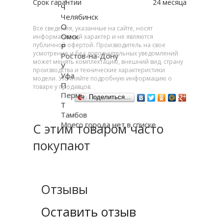
Срок гарантии
24 месяца
Ч
Челябинск
О
Все сведения, указанные на сайте, носят
Омск
информативный характер и не являются
публичной офертой. Производитель на свое
Р
усмотрение и без дополнительных уведомлений
Ростов-на-Дону
может менять комплектацию, внешний вид, страну
У
производства и технические характеристики
Уфа
модели. Уточняйте подробную информацию о
П
товаре у продавцов.
Пермь
Поделиться…
Т
Тамбов
Моего города нет в списке
С этим товаром часто
покупают
Отзывы
Оставить отзыв