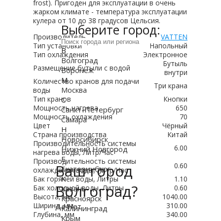
frost). Пригоден для эксплуатации в очень
жарком климате - температура эксплуатации
кулера от 10 до 38 градусов Цельсия.
Выберите город:
Производитель
VATTEN
Тип установки
Напольный
В
Тип охлаждения
Электронное
Волгоград
Бутыль
Размещение бутыли с водой
Воронеж
внутри
М
Количество кранов для подачи
Три крана
Москва
воды
Тип кранов
Кнопки
С
Мощность нагрева
650
Санкт-Петербург
Мощность охлаждения
70
Самара
Цвет
Чёрный
Н
Страна производства
Китай
Новосибирск
Производительность системы
6.00
Нижний Новгород
нагрева воды, Литр/Час
Е
Производительность системы
Ваш город
0.60
Екатеринбург
охлаждения воды, Литр/Час
К
Бак горячей воды, Литры
1.10
Волгоград?
Бак холодной воды, Литры
0.60
Казань
Высота, мм
1040.00
Красноярск
Ширина, мм
310.00
Да
Нет
Калининград
Глубина, мм
340.00
Крым