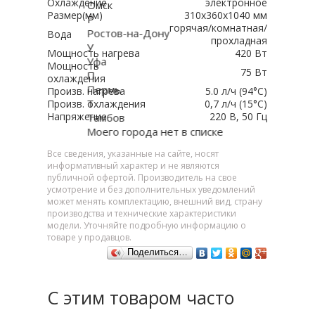
Охлаждение
электронное
Омск
Размер(мм)
310x360x1040 мм
Р
горячая/комнатная/
Ростов-на-Дону
Вода
прохладная
У
Мощность нагрева
420 Вт
Уфа
Мощность
75 Вт
П
охлаждения
Пермь
Произв. нагрева
5.0 л/ч (94°C)
Т
Произв. охлаждения
0,7 л/ч (15°C)
Напряжение
220 В, 50 Гц
Тамбов
Моего города нет в списке
Все сведения, указанные на сайте, носят
информативный характер и не являются
публичной офертой. Производитель на свое
усмотрение и без дополнительных уведомлений
может менять комплектацию, внешний вид, страну
производства и технические характеристики
модели. Уточняйте подробную информацию о
товаре у продавцов.
Поделиться…
С этим товаром часто