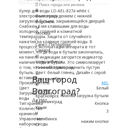
В
Кулер для воды LD-AEL-827a white с
Волгоград
электронным охлаждением c нижней
загрузкой бутыли, закрывающейся дверцей.
Воронеж
Снабжен 3-мя клавишами для воды
М
холодной, горячей и комнатной
Москва
температуры. Защита от случайного
С
нажатия на клавише горячей воды. В
Санкт-Петербург
процессе эксплуатации аппарата в тот
Самара
момент, когда вода в бутыли закончилась,
Н
на панели индикации загорится индикатор
Новосибирск
наличия воды в бутыли. Это символизирует
Нижний Новгород
о том, что необходимо заменить пустую
бутыль. Цвет: белый глянец. Дизайн с серой
Е
Ваш город
вставкой.
Екатеринбург
Производитель
AEL
К
Цвет
Волгоград?
Белый
Казань
Загрузка, подача
Красноярск
Нижняя загрузка бутыли
воды
Да
Нет
Калининград
Тип краника
Кнопка
Крым
Количество
3
Ч
краников
Челябинск
Управление
нажим кнопки
набором воды
О