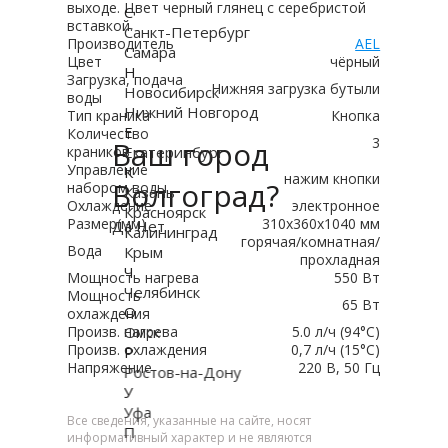
выходе. Цвет черный глянец с серебристой
С
вставкой.
Санкт-Петербург
Производитель
AEL
Самара
Цвет
чёрный
Н
Загрузка, подача
Нижняя загрузка бутыли
Новосибирск
воды
Нижний Новгород
Тип краника
Кнопка
Е
Количество
3
Ваш город
краников
Екатеринбург
Управление
К
нажим кнопки
Волгоград?
набором воды
Казань
Охлаждение
электронное
Красноярск
Размер(мм)
310x360x1040 мм
Да
Нет
Калининград
горячая/комнатная/
Вода
Крым
прохладная
Ч
Мощность нагрева
550 Вт
Челябинск
Мощность
65 Вт
О
охлаждения
Произв. нагрева
Омск
5.0 л/ч (94°C)
Произв. охлаждения
0,7 л/ч (15°C)
Р
Напряжение
220 В, 50 Гц
Ростов-на-Дону
У
Уфа
Все сведения, указанные на сайте, носят
П
информативный характер и не являются