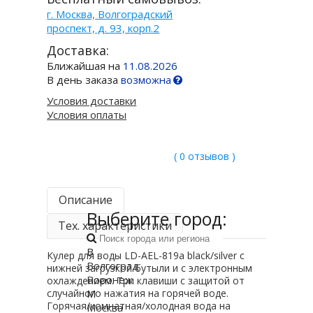
г. Москва, Волгоградский
проспект, д. 93, корп.2
Доставка:
Ближайшая на
11.08.2026
В день заказа
возможна
Условия доставки
Условия оплаты
( 0 отзывов )
Описание
Выберите город:
Тех. характеристики
В
Кулер для воды LD-AEL-819a black/silver с
Волгоград
нижней загрузкой бутыли и с электронным
Воронеж
охлаждением. Три клавиши с защитой от
случайного нажатия на горячей воде.
М
Горячая/комнатная/холодная вода на
Москва