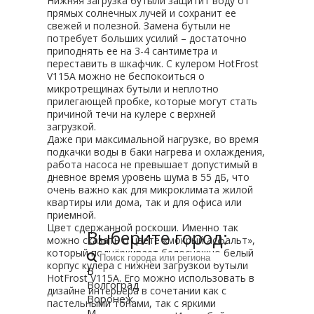
Нижняя загрузка бутыли защитит воду от
прямых солнечных лучей и сохранит ее
свежей и полезной. Замена бутыли не
потребует больших усилий – достаточно
приподнять ее на 3-4 сантиметра и
переставить в шкафчик. С кулером HotFrost
V115A можно не беспокоиться о
микротрещинах бутыли и неплотно
прилегающей пробке, которые могут стать
причиной течи на кулере с верхней
загрузкой.
Даже при максимальной нагрузке, во время
подкачки воды в баки нагрева и охлаждения,
работа насоса не превышает допустимый в
дневное время уровень шума в 55 дБ, что
очень важно как для микроклимата жилой
квартиры или дома, так и для офиса или
приемной.
Цвет сдержанной роскоши. Именно так
Выберите город:
можно сказать о цвете «мокрый асфальт»,
который подчёркивает белоснежно белый
корпус кулера с нижней загрузкой бутыли
В
HotFrost V115A. Его можно использовать в
Волгоград
дизайне интерьера в сочетании как с
Воронеж
пастельными тонами, так с яркими
М