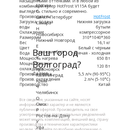
насыщенными оттенками. И в любой из
Москва
комбинаций кулер HotFrost V115A будет
С
выглядеть стильно и современно.
Производитель
HotFrost
Санкт-Петербург
Загрузка, подача
Нижняя загрузка
Самара
воды
бутыли
Н
Охлаждение
компрессорное
Новосибирск
Размер(мм
310*1040*360
Нижний Новгород
Вес
16,1 кг
Е
Цвет
Белый с чёрным
Ваш город
Екатеринбург
Вода
горячая - холодная
К
Мощность нагрева
650 Вт
Волгоград?
Казань
Мощность
120 Вт
охлаждения
Красноярск
Да
Нет
Произв. нагрева
5,5 л/ч (90-95°C)
Калининград
Произв. охлаждения
2 л/ч (5-10°C)
Крым
Производство
Китай
Ч
Челябинск
О
Все сведения, указанные на сайте, носят
Омск
информативный характер и не являются
Р
публичной офертой. Производитель на свое
усмотрение и без дополнительных уведомлений
Ростов-на-Дону
может менять комплектацию, внешний вид, страну
У
производства и технические характеристики
Уфа
модели. Уточняйте подробную информацию о