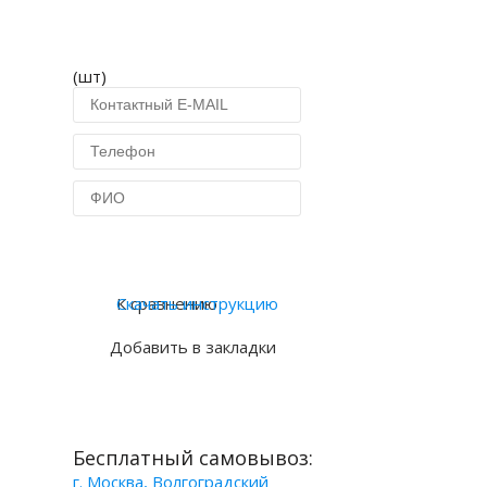
(шт)
Купить в 1 клик
К сравнению
Скачать инструкцию
Добавить в закладки
Бесплатный самовывоз:
г. Москва, Волгоградский