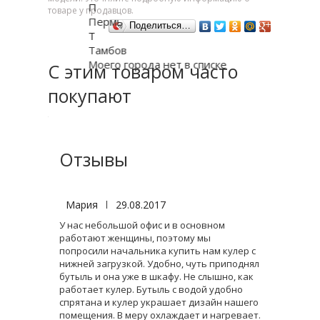
П
товаре у продавцов.
Пермь
Поделиться…
Т
Тамбов
Моего города нет в списке
С этим товаром часто
покупают
Отзывы
Мария
|
29.08.2017
У нас небольшой офис и в основном
работают женщины, поэтому мы
попросили начальника купить нам кулер с
нижней загрузкой. Удобно, чуть приподнял
бутыль и она уже в шкафу. Не слышно, как
работает кулер. Бутыль с водой удобно
спрятана и кулер украшает дизайн нашего
помещения. В меру охлаждает и нагревает.