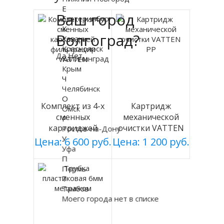
Е
Ваш город
Екатеринбург
К
Волгоград?
Казань
Красноярск
Да
Нет
Калининград
Крым
Ч
Челябинск
О
Комплект из 4-х
Картридж
Омск
сменных
механической
Р
картриджей
очистки VATTEN
Ростов-на-Дону
У
фильтрации
PP
Цена: 6 600 руб.
Цена: 1 200 руб.
Уфа
VATTEN
П
Пермь
Т
Тамбов
Моего города нет в списке