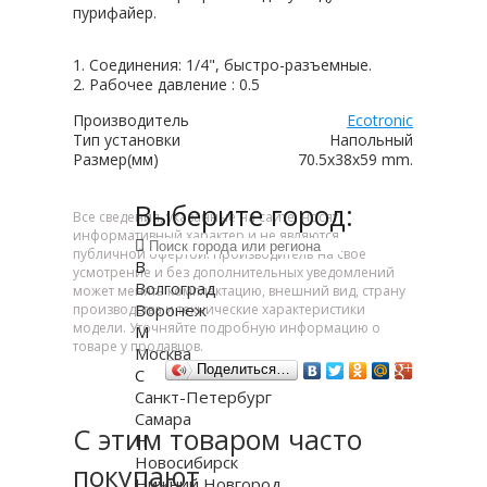
пурифайер.
1. Соединения: 1/4", быстро-разъемные.
2. Рабочее давление : 0.5
Производитель
Ecotronic
Тип установки
Напольный
Размер(мм)
70.5x38x59 mm.
Выберите город:
Все сведения, указанные на сайте, носят
информативный характер и не являются
публичной офертой. Производитель на свое
В
усмотрение и без дополнительных уведомлений
Волгоград
может менять комплектацию, внешний вид, страну
Воронеж
производства и технические характеристики
модели. Уточняйте подробную информацию о
М
товаре у продавцов.
Москва
Поделиться…
С
Санкт-Петербург
Самара
С этим товаром часто
Н
Новосибирск
покупают
Нижний Новгород