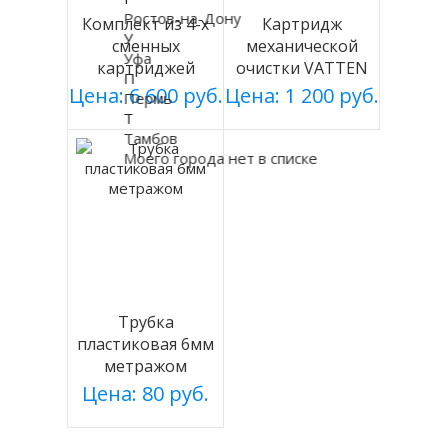
Ростов-на-Дону
Комплект из 4-х
Картридж
У
сменных
механической
Уфа
картриджей
очистки VATTEN
П
фильтрации
PP
Цена: 6 600 руб.
Цена: 1 200 руб.
Пермь
VATTEN
Т
Тамбов
Моего города нет в списке
Трубка
пластиковая 6мм
метражом
Цена: 80 руб.